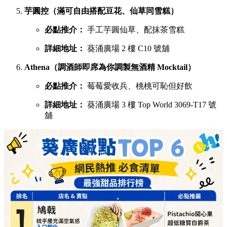
芋圓控（滿可自由搭配豆花、仙草同雪糕）
必點推介：
手工芋圓仙草、配抹茶雪糕
詳細地址：
葵涌廣場 2 樓 C10 號舖
Athena（調酒師即席為你調製無酒精 Mocktail）
必點推介：
莓莓愛收兵、桃桃可恥但好飲
詳細地址：
葵涌廣場 3 樓 Top World 3069-T17 號
舖