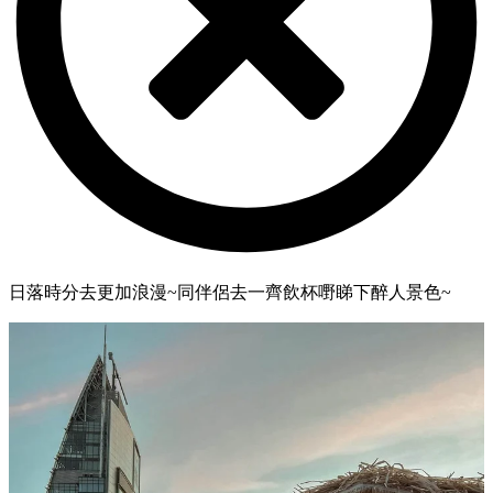
日落時分去更加浪漫~同伴侶去一齊飲杯嘢睇下醉人景色~