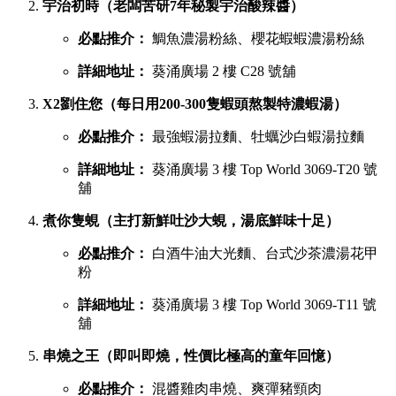
宇治初時（老闆苦研7年秘製宇治酸辣醬）
必點推介：
鯛魚濃湯粉絲、櫻花蝦蝦濃湯粉絲
詳細地址：
葵涌廣場 2 樓 C28 號舖
X2劉住您（每日用200-300隻蝦頭熬製特濃蝦湯）
必點推介：
最強蝦湯拉麵、牡蠣沙白蝦湯拉麵
詳細地址：
葵涌廣場 3 樓 Top World 3069-T20 號
舖
煮你隻蜆（主打新鮮吐沙大蜆，湯底鮮味十足）
必點推介：
白酒牛油大光麵、台式沙茶濃湯花甲
粉
詳細地址：
葵涌廣場 3 樓 Top World 3069-T11 號
舖
串燒之王（即叫即燒，性價比極高的童年回憶）
必點推介：
混醬雞肉串燒、爽彈豬頸肉