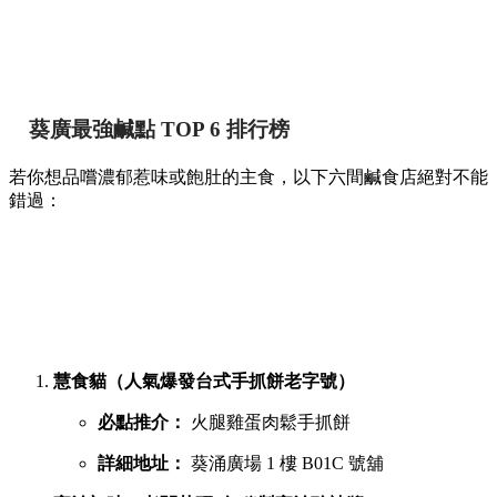
葵廣最強鹹點 TOP 6 排行榜
若你想品嚐濃郁惹味或飽肚的主食，以下六間鹹食店絕對不能
錯過：
慧食貓（人氣爆發台式手抓餅老字號）
必點推介：
火腿雞蛋肉鬆手抓餅
詳細地址：
葵涌廣場 1 樓 B01C 號舖