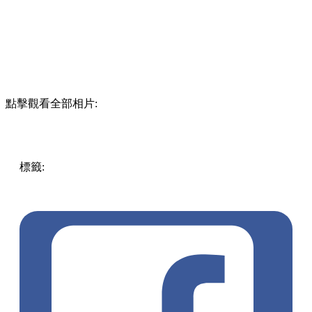
點擊觀看全部相片:
標籤:
中文(繁)
美食
香港
香港
美食
餐廳
香港美食
尖沙咀美
食
香港餐廳
尖沙咀
香港打卡
尖沙咀 / 佐敦 / 油麻地
度假餐
廳