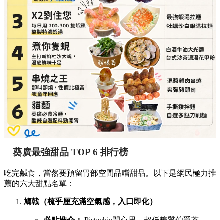
葵廣最強甜品 TOP 6 排行榜
吃完鹹食，當然要預留胃部空間品嚐甜品。以下是網民極力推
薦的六大甜點名單：
鳩戟（梳乎厘充滿空氣感，入口即化）
必點推介：
Pistachio開心果、超低糖質伯爵茶