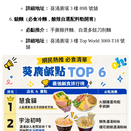
詳細地址：
葵涌廣場 3 樓 89B 號舖
貓麵（必食冷麵，酸辣自選配料勁開胃）
必點推介：
手撕雞拌麵、自選多餸刀削麵
詳細地址：
葵涌廣場 3 樓 Top World 3069-T18 號
舖