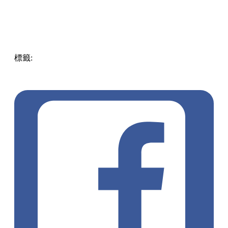
標籤:
Hong Kong
香港
葵廣美食
葵芳好去處
葵芳 / 青衣
葵
涌廣場
葵廣掃街
香港平民美食
慧食貓
鳩戟
呦呦鹿鳴布丁
燒