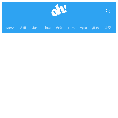
Home
香港
澳門
中國
台灣
日本
韓國
美食
玩樂