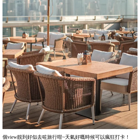
個view靚到好似去咗旅行咁~天氣好嘅時候可以瘋狂打卡！