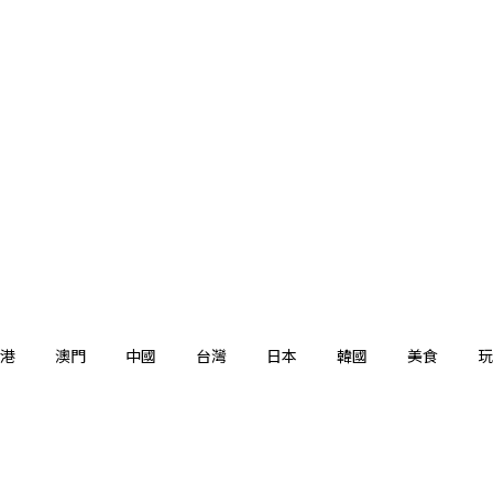
港
澳門
中國
台灣
日本
韓國
美食
玩