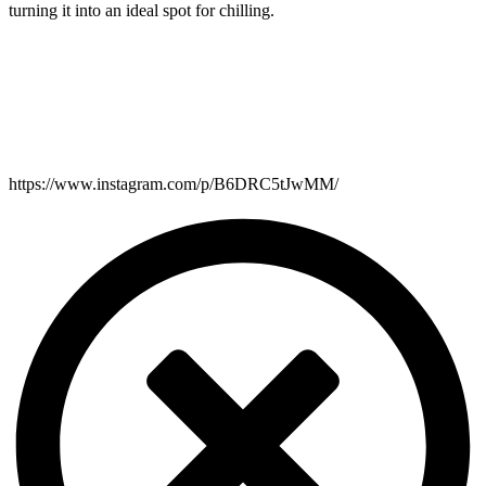
turning it into an ideal spot for chilling.
https://www.instagram.com/p/B6DRC5tJwMM/