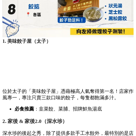
1. 美味餃子屋（太子）
位於太子的「美味餃子屋」憑藉極高人氣奪得第一名！店家作
風專一，
專注只賣三款口味的餃子，
每隻都飽滿多汁。
必食推薦
：韭菜餃、
菜脯、
招牌鮮魚湯底
2. 家後 & 家後2.0（深水埗）
深水埗的後起之秀，
除了提供多款手工水餃外，
最特別的是店