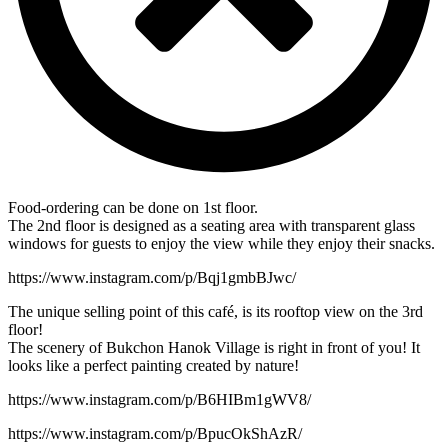
Food-ordering can be done on 1st floor.
The 2nd floor is designed as a seating area with transparent glass
windows for guests to enjoy the view while they enjoy their snacks.
https://www.instagram.com/p/Bqj1gmbBJwc/
The unique selling point of this café, is its rooftop view on the 3rd
floor!
The scenery of Bukchon Hanok Village is right in front of you! It
looks like a perfect painting created by nature!
https://www.instagram.com/p/B6HIBm1gWV8/
https://www.instagram.com/p/BpucOkShAzR/