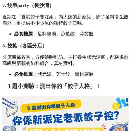
7. 餃串party（長沙灣）
近期在「香港餃子關注組」內大熱的新寵兒，
除了足料養生靚
湯外，
更提供不少少見的獨特餃子口味。
必食推薦
：足料靚湯、
涼瓜餃、
蒜芯餃
8. 餃掂（各區分店）
分店遍佈各區，
方便隨時到訪。
主打養生狀元湯底，
配搭多款
高級與新穎的餡料組合，
真材實料。
必食推薦
：狀元湯、
芝士餃、
黑松露餃
3 題小測驗：測出你的「餃子人格」！