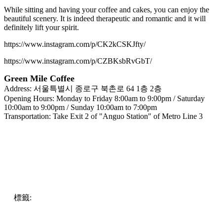
While sitting and having your coffee and cakes, you can enjoy the
beautiful scenery. It is indeed therapeutic and romantic and it will
definitely lift your spirit.
https://www.instagram.com/p/CK2kCSKJfty/
https://www.instagram.com/p/CZBKsbRvGbT/
Green Mile Coffee
Address: 서울특별시 종로구 북촌로 64 1층 2층
Opening Hours: Monday to Friday 8:00am to 9:00pm / Saturday
10:00am to 9:00pm / Sunday 10:00am to 7:00pm
Transportation: Take Exit 2 of "Anguo Station" of Metro Line 3
標籤:
ENG
Tourism
Food
view
Korea
korea
scenery
pll_62384b4f1fadd
Seo
Café
enjoy
Hanok Village
ideal spot