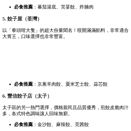
必食推薦
：蕃茄湯底、
芫荽餃、
炸腩肉
5. 餃子屋（荃灣）
以「拳頭咁大隻」的超大份量聞名！咬開滿滿餡料，
非常適合
大胃王，
口味選擇也非常豐富。
必食推薦
：京蔥羊肉餃、
粟米芝士餃、
蒜芯餃
6. 豐信餃子店（太子）
太子區的另一熱門選擇，
價格親民且品質優秀，
煎餃皮脆肉汁
多，
各式特色調味讓人回味無窮。
必食推薦
：金沙餃、
麻辣餃、
芫茜餃