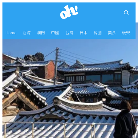
Home
香港
澳門
中國
台灣
日本
韓國
美食
玩樂