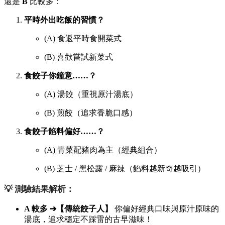
還是
B
比較多：
平時外出吃飯的習慣？
(A) 食返平時食開菜式
(B) 喜歡嘗試新菜式
食餃子你鐘意……？
(A) 湯餃（重視原汁湯底）
(B) 煎餃（追求香脆口感）
食餃子餡料偏好……？
(A) 青菜配豬肉為主（經典組合）
(B) 芝士 / 黑松露 / 麻辣（餡料越新奇越吸引）
💡 測驗結果解析：
A 較多 ➔【傳統餃子人】
你偏好經典口味與原汁原味的
湯底，追求穩定不踩雷的古早滋味！