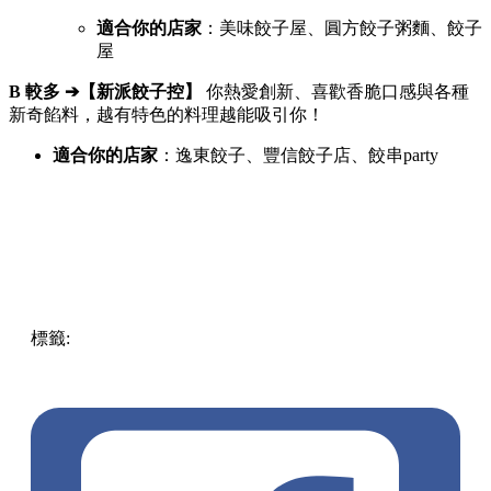
適合你的店家
：美味餃子屋、圓方餃子粥麵、餃子
屋
B 較多 ➔【新派餃子控】
你熱愛創新、喜歡香脆口感與各種
新奇餡料，越有特色的料理越能吸引你！
適合你的店家
：逸東餃子、豐信餃子店、餃串party
標籤:
Hong Kong
Food
香港美食
荃灣美食
長沙灣美食
深水
埗美食
大埔美食
太子美食
香港餃子推薦
餃子關注組
平民
小吃
美食懶人包
心理測驗