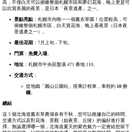
高，
不僅白天可以俯瞰整個札幌市區和夢幻花海，
晚上更是可
以欣賞美麗的夜景，
是日本「夜景遺產」之一。
景點亮點
：札幌市內唯一一個薰衣草園！位置較高，
可
俯瞰整個札幌市區，
白天賞花海、
晚上看夜景（日本夜
景遺產之一）。
最佳花期
：7月上旬 - 下旬。
門票
：
免費入場
。
地址
：札幌市中央區盤溪 471 番地 110。
交通方式
：
從地鐵「圓山公園站」搭乘計程車，
車程約
10 分
鐘
。
總結
這 5 個北海道薰衣草農場各有千秋，
您可以根據自己的時間、
交通方式以及對花海、
景觀（如夜景、
丘陵）的偏好進行選
擇。
無論選擇哪一個，
北海道夏天的紫色魅力一定會給您留下