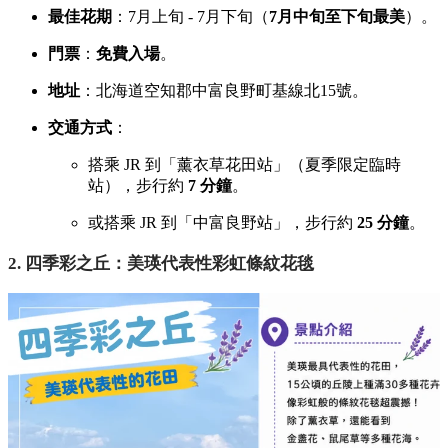
最佳花期
：7月上旬 - 7月下旬（
7月中旬至下旬最美
）。
門票
：
免費入場
。
地址
：北海道空知郡中富良野町基線北15號。
交通方式
：
搭乘 JR 到「薰衣草花田站」（夏季限定臨時
站），
步行約
7 分鐘
。
或搭乘 JR 到「中富良野站」，
步行約
25 分鐘
。
2. 四季彩之丘：美瑛代表性彩虹條紋花毯