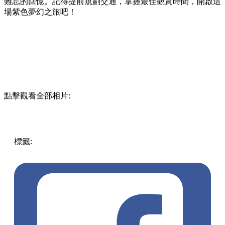
難忘的回憶。
記得提前規劃交通，
掌握最佳觀賞時間，
開啟這
場紫色夢幻之旅吧！
點擊觀看全部相片:
標籤:
Uncategorized
札幌
日本旅遊
富良野
旅遊懶人包
北海
道薰衣草
北海道攻略
美瑛
薰衣草花田
日本秘境
夏天必去