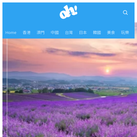
Home
香港
澳門
中國
台灣
日本
韓國
美食
玩樂