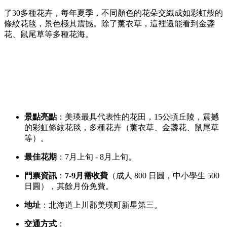
了30多種花卉，
每年夏季，
不同顏色的花朵交織成如彩虹般的
條紋花毯，
景色極其震撼。
除了薰衣草，
這裡還能看到金盞
花、
鼠尾草等多種花海。
景點亮點
：美瑛最具代表性的花田，
15公頃丘陵，
震撼
的彩虹條紋花毯，
多種花卉（薰衣草、
金盞花、
鼠尾草
等）。
最佳花期
：7月上旬 - 8月上旬。
門票資訊
：
7-9月需收費
（成人 800 日圓，
中小學生 500
日圓），
其餘月份免費。
地址
：北海道上川郡美瑛町新星第三。
交通方式
：