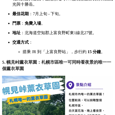
光與十勝岳。
最佳花期
：7月上旬 - 下旬。
門票
：
免費入場
。
地址
：北海道空知郡上富良野町東1線北27號。
交通方式
：
搭乘 JR 到「上富良野站」，
步行約
15 分鐘
。
5. 幌見峠薰衣草園：札幌市區唯一可同時看夜景的唯一一
個薰衣草園