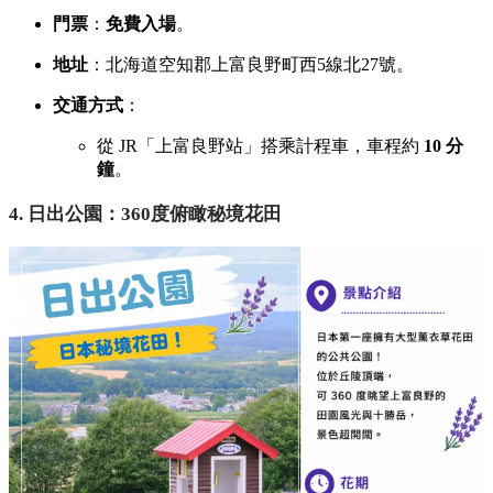
門票
：
免費入場
。
地址
：北海道空知郡上富良野町西5線北27號。
交通方式
：
從 JR「上富良野站」搭乘計程車，
車程約
10 分
鐘
。
4. 日出公園：360度俯瞰秘境花田