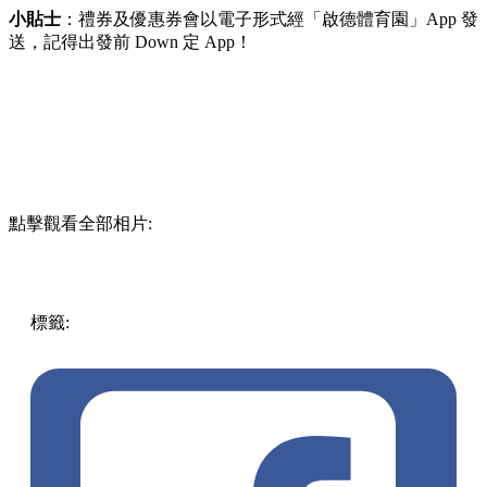
小貼士
：禮券及優惠券會以電子形式經「啟德體育園」App 發
送，記得出發前 Down 定 App！
點擊觀看全部相片:
標籤:
香港
香港好去處
優惠
信用卡優惠
著數情報
信用卡回
贈
商場優惠
精明消費
網購優惠