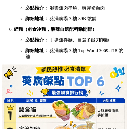
必點推介：
混醬雞肉串燒、爽彈豬頸肉
詳細地址：
葵涌廣場 3 樓 89B 號舖
貓麵（必食冷麵，酸辣自選配料勁開胃）
必點推介：
手撕雞拌麵、自選多餸刀削麵
詳細地址：
葵涌廣場 3 樓 Top World 3069-T18 號
舖