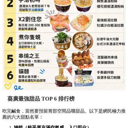
葵廣最強甜品 TOP 6 排行榜
吃完鹹食，當然要預留胃部空間品嚐甜品。以下是網民極力推
薦的六大甜點名單：
鳩戟（梳乎厘充滿空氣感，入口即化）