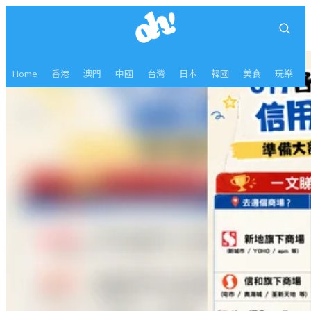
Home
香港
澳門
中國
台灣
日本
韓國
美食
玩樂