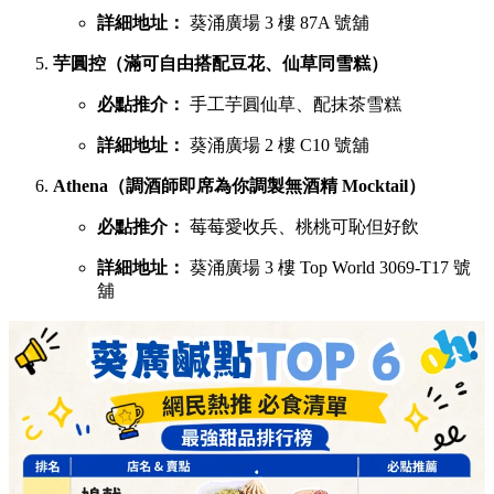
詳細地址：
葵涌廣場 3 樓 87A 號舖
芋圓控（滿可自由搭配豆花、仙草同雪糕）
必點推介：
手工芋圓仙草、配抹茶雪糕
詳細地址：
葵涌廣場 2 樓 C10 號舖
Athena（調酒師即席為你調製無酒精 Mocktail）
必點推介：
莓莓愛收兵、桃桃可恥但好飲
詳細地址：
葵涌廣場 3 樓 Top World 3069-T17 號
舖