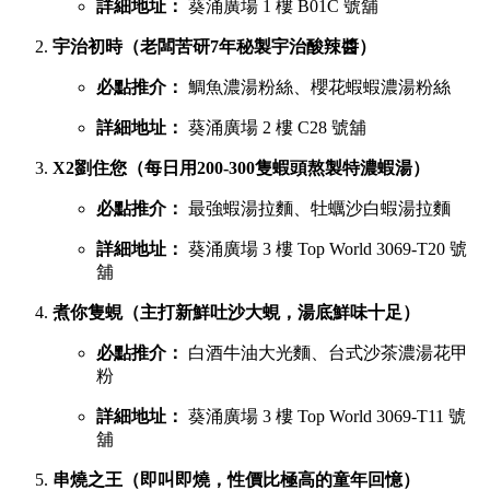
詳細地址：
葵涌廣場 1 樓 B01C 號舖
宇治初時（老闆苦研7年秘製宇治酸辣醬）
必點推介：
鯛魚濃湯粉絲、櫻花蝦蝦濃湯粉絲
詳細地址：
葵涌廣場 2 樓 C28 號舖
X2劉住您（每日用200-300隻蝦頭熬製特濃蝦湯）
必點推介：
最強蝦湯拉麵、牡蠣沙白蝦湯拉麵
詳細地址：
葵涌廣場 3 樓 Top World 3069-T20 號
舖
煮你隻蜆（主打新鮮吐沙大蜆，湯底鮮味十足）
必點推介：
白酒牛油大光麵、台式沙茶濃湯花甲
粉
詳細地址：
葵涌廣場 3 樓 Top World 3069-T11 號
舖
串燒之王（即叫即燒，性價比極高的童年回憶）