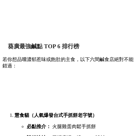
葵廣最強鹹點 TOP 6 排行榜
若你想品嚐濃郁惹味或飽肚的主食，以下六間鹹食店絕對不能
錯過：
慧食貓（人氣爆發台式手抓餅老字號）
必點推介：
火腿雞蛋肉鬆手抓餅