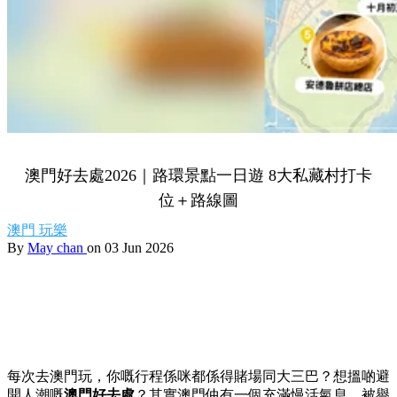
澳門好去處2026｜路環景點一日遊 8大私藏村打卡
位＋路線圖
澳門
玩樂
By
May chan
on 03 Jun 2026
每次去澳門玩，你嘅行程係咪都係得賭場同大三巴？想搵啲避
開人潮嘅
澳門好去處
？其實澳門仲有一個充滿慢活氣息、被譽