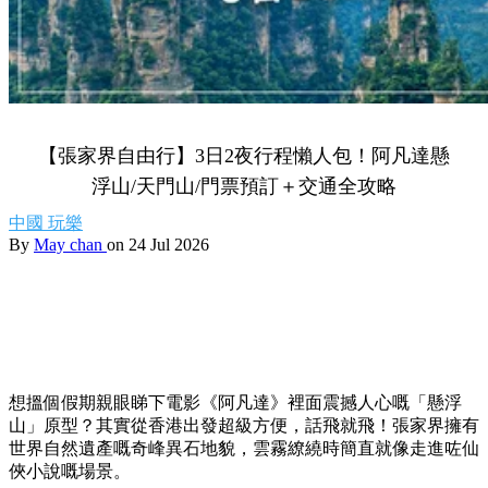
【張家界自由行】3日2夜行程懶人包！阿凡達懸
浮山/天門山/門票預訂＋交通全攻略
中國
玩樂
By
May chan
on 24 Jul 2026
想搵個假期親眼睇下電影《阿凡達》裡面震撼人心嘅「懸浮
山」原型？其實從香港出發超級方便，話飛就飛！張家界擁有
世界自然遺產嘅奇峰異石地貌，雲霧繚繞時簡直就像走進咗仙
俠小說嘅場景。