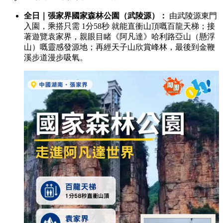
全日｜張家界國家森林公園（武陵源）：
由武陵源東門
入園，乘搭只需 1分58秒 就能直衝山頂嘅百龍天梯；接
著遊覽袁家界，親眼目睹《阿凡達》哈利路亞山（懸浮
山）嘅靈感發源地；再經天子山欣賞峰林，最後到金鞭
溪步道漫步吸氧。