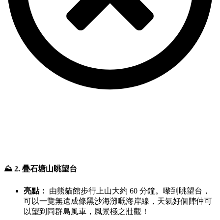
⛰️ 2. 疊石塘山眺望台
亮點：
由熊貓館步行上山大約 60 分鐘。嚟到眺望台，
可以一覽無遺成條黑沙海灘嘅海岸線，天氣好個陣仲可
以望到同群島風車，風景極之壯觀！