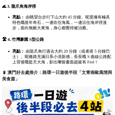
🌊 3. 龍爪角海岸徑
亮點：
由眺望台步行下山大約 45 分鐘。呢度擁有極具
特色嘅億年奇石，一邊吹住海風，一邊沿住海岸徑漫
步，面向無敵大東海，身心都覺得被治癒。
🛣️ 4. 竹灣豪園 S型公路
亮點：
由龍爪角行過去大約 20 分鐘（或者搭 5 分鐘巴
士）。呢條路充滿日系小清新感，長長嘅 S 曲線公路配
上背後嘅藍天大海，影出嚟個畫面超級有 Feel！
🧋 澳門好去處推介：路環一日遊後半段「文青南歐風情與
美食篇」