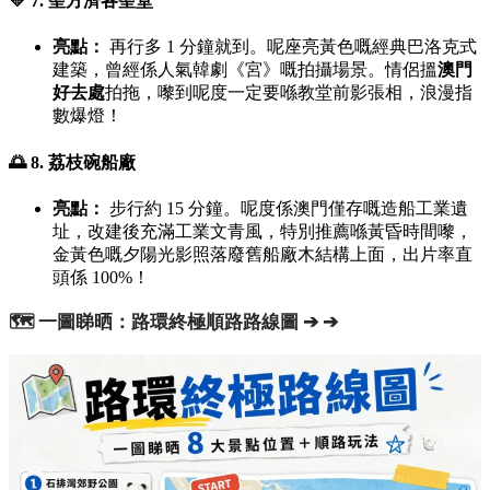
💛 7. 聖方濟各聖堂
亮點：
再行多 1 分鐘就到。呢座亮黃色嘅經典巴洛克式
建築，曾經係人氣韓劇《宮》嘅拍攝場景。情侶搵
澳門
好去處
拍拖，嚟到呢度一定要喺教堂前影張相，浪漫指
數爆燈！
🌅 8. 荔枝碗船廠
亮點：
步行約 15 分鐘。呢度係澳門僅存嘅造船工業遺
址，改建後充滿工業文青風，特別推薦喺黃昏時間嚟，
金黃色嘅夕陽光影照落廢舊船廠木結構上面，出片率直
頭係 100%！
🗺️ 一圖睇晒：路環終極順路路線圖 ➔ ➔