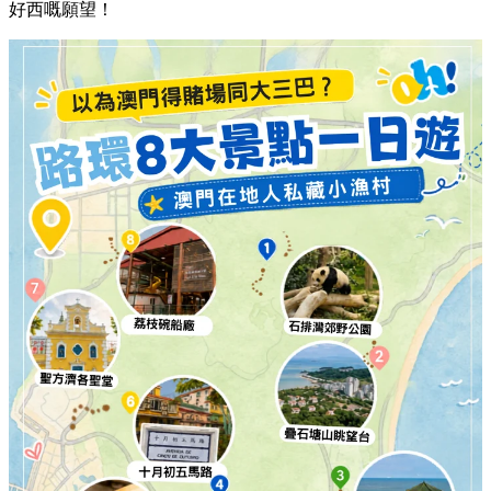
好西嘅願望！