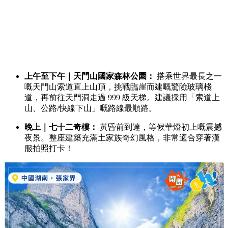
上午至下午｜天門山國家森林公園：
搭乘世界最長之一
嘅天門山索道直上山頂，挑戰臨崖而建嘅驚險玻璃棧
道，再前往天門洞走過 999 級天梯。建議採用「索道上
山、公路/快線下山」嘅路線最順路。
晚上｜七十二奇樓：
黃昏前到達，等候華燈初上嘅震撼
夜景。整座建築充滿土家族奇幻風格，非常適合穿著漢
服拍照打卡！