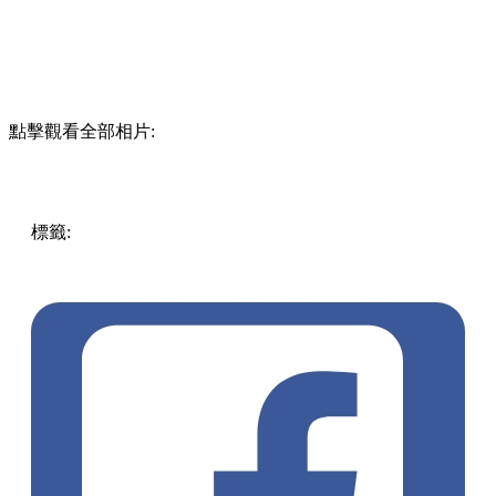
點擊觀看全部相片:
標籤:
玩樂
中國
China
張家界自由行
張家界景點
天門山
百
龍天梯
阿凡達懸浮山
張家界門票預訂
湖南旅遊
張家界交
通
大峽谷玻璃橋