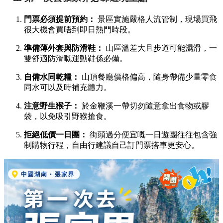
門票必須提前預約：
景區實施嚴格人流管制，現場買飛
很大機會買唔到即日熱門時段。
準備薄外套與防滑鞋：
山區溫差大且步道可能濕滑，一
雙舒適防滑嘅運動鞋係必備。
自備水同乾糧：
山頂餐廳價格偏高，隨身帶備少量零食
同水可以及時補充體力。
注意野生猴子：
於金鞭溪一帶切勿隨意拿出食物或膠
袋，以免吸引野猴搶食。
拒絕低價一日團：
街頭過分便宜嘅一日遊團往往包含強
制購物行程，自由行建議自己訂門票搭車更安心。