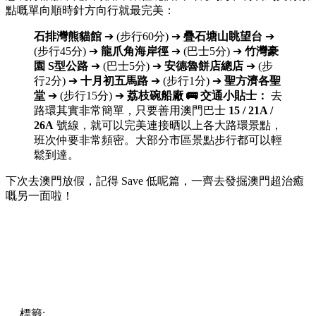
點嘅單向順時針方向行就最完美：
石排灣熊貓館
➔ (步行60分) ➔
疊石塘山眺望台
➔
(步行45分) ➔
龍爪角海岸徑
➔ (巴士5分) ➔
竹灣豪
園 S型公路
➔ (巴士5分) ➔
安德魯餅店總店
➔ (步
行2分) ➔
十月初五馬路
➔ (步行1分) ➔
聖方濟各聖
堂
➔ (步行15分) ➔
荔枝碗船廠
🚌 交通小貼士：
去
路環其實非常簡單，只要善用澳門巴士
15 / 21A /
26A
號線，就可以完美連接晒以上各大路環景點，
班次仲要非常頻密。大部分市區景點步行都可以輕
鬆到達。
下次去澳門放假，記得 Save 低呢篇，一齊去發掘澳門超治癒
嘅另一面啦！
標籤:
澳門
Macau
澳門
玩樂
澳門好去處
澳門打卡
澳門路環