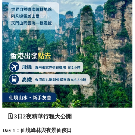
🗓️ 3日2夜精華行程大公開
Day 1：仙境峰林與夜景仙俠日