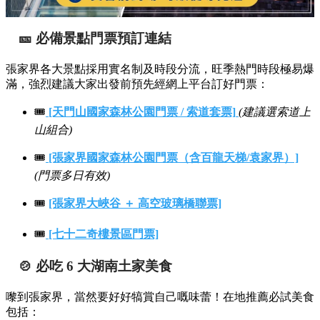
🎫 必備景點門票預訂連結
張家界各大景點採用實名制及時段分流，旺季熱門時段極易爆
滿，強烈建議大家出發前預先經網上平台訂好門票：
🎟️
[天門山國家森林公園門票 / 索道套票]
(建議選索道上
山組合)
🎟️
[張家界國家森林公園門票（含百龍天梯/袁家界）]
(門票多日有效)
🎟️
[張家界大峽谷 ＋ 高空玻璃橋聯票]
🎟️
[七十二奇樓景區門票]
🍲 必吃 6 大湖南土家美食
嚟到張家界，當然要好好犒賞自己嘅味蕾！在地推薦必試美食
包括：