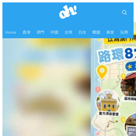
Home
香港
澳門
中國
台灣
日本
韓國
美食
玩樂