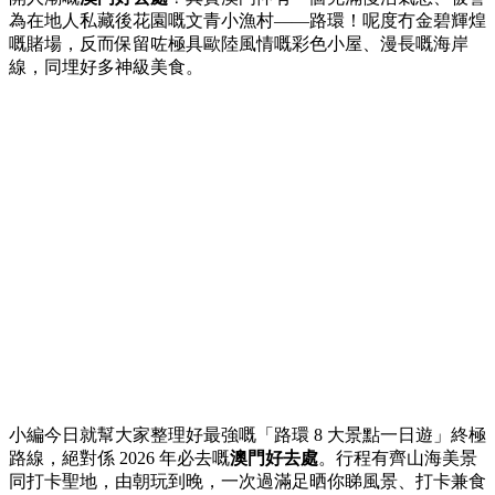
為在地人私藏後花園嘅文青小漁村——路環！呢度冇金碧輝煌
嘅賭場，反而保留咗極具歐陸風情嘅彩色小屋、漫長嘅海岸
線，同埋好多神級美食。
小編今日就幫大家整理好最強嘅「路環 8 大景點一日遊」終極
路線，絕對係 2026 年必去嘅
澳門好去處
。行程有齊山海美景
同打卡聖地，由朝玩到晚，一次過滿足晒你睇風景、打卡兼食