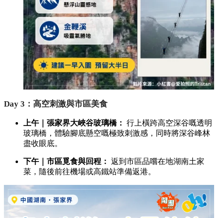
Day 3：高空刺激與市區美食
上午｜張家界大峽谷玻璃橋：
行上橫跨高空深谷嘅透明
玻璃橋，體驗腳底懸空嘅極致刺激感，同時將深谷峰林
盡收眼底。
下午｜市區覓食與回程：
返到市區品嚐在地湖南土家
菜，隨後前往機場或高鐵站準備返港。