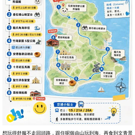
想玩得舒服不走回頭路，跟住呢個由山玩到海、再食到文青景