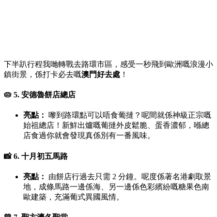
下半趴行程我哋轉戰去路環市區，感受一秒飛到歐洲嘅浪漫小
鎮街景，係打卡必去嘅
澳門好去處
！
🥧 5. 安德魯餅店總店
亮點：
嚟到路環點可以唔食葡撻？呢間就係神級正宗嘅
始祖總店！新鮮出爐嘅葡撻外皮鬆脆、蛋香濃郁，喺總
店食過你就會發現真係別有一番風味。
📸 6. 十月初五馬路
亮點：
由餅店行過去只需 2 分鐘。呢度係著名港劇取景
地，成條馬路一邊係海、另一邊係色彩繽紛嘅糖果色南
歐建築，充滿葡式異國風情。