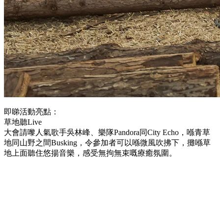
即睇活動亮點：
草地聽Live
大會請嚟人氣歌手吳林峰、樂隊Pandora同City Echo，喺青草
地同山野之間Busking，令參加者可以喺微風吹拂下，攤喺草
地上面聽住悠揚音樂，感受無拘無束嘅療癒氛圍。