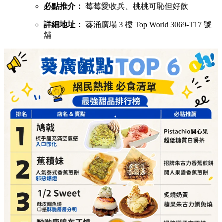
詳細地址：
葵涌廣場 3 樓 Top World 3069-T26 號
舖
1/2 Sweet（酥皮鯛魚燒，口感酥脆層層分明）
必點推介：
炙燒奶黃、榛果朱古力鯛魚燒
詳細地址：
葵涌廣場 3 樓 Top World 3069-T16 號
舖
呦呦鹿鳴布丁燒（自家製3層口感，曾登開飯熱店十大）
必點推介：
招牌椰子布丁燒、咖啡布丁燒
詳細地址：
葵涌廣場 3 樓 87A 號舖
芋圓控（滿可自由搭配豆花、仙草同雪糕）
必點推介：
手工芋圓仙草、配抹茶雪糕
詳細地址：
葵涌廣場 2 樓 C10 號舖
Athena（調酒師即席為你調製無酒精 Mocktail）