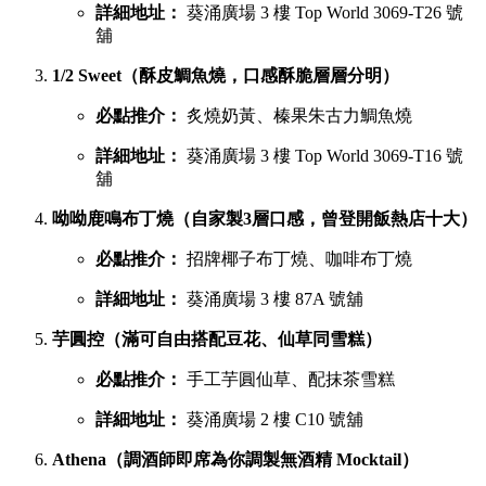
葵廣最強甜品 TOP 6 排行榜
吃完鹹食，當然要預留胃部空間品嚐甜品。以下是網民極力推
薦的六大甜點名單：
鳩戟（梳乎厘充滿空氣感，入口即化）
必點推介：
Pistachio開心果、超低糖質伯爵茶
詳細地址：
葵涌廣場 3 樓 87B 號舖
蕉積妹（人氣泰式香蕉煎餅，邪惡爆燈）
必點推介：
招牌朱古力香蕉煎餅、開心果醬香蕉
煎餅