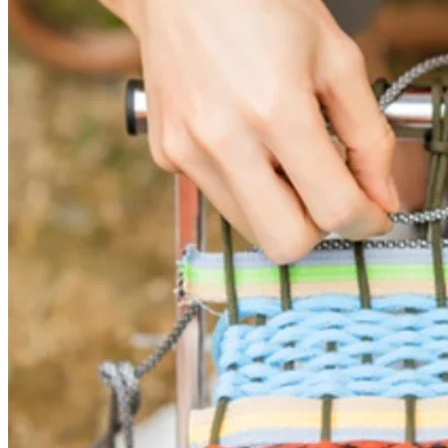
自製獨一無二露營裝備
露營用品一式一樣好悶？呢度有多個手作工作坊，由手作專家
親手教你DIY屬於自己嘅露營裝備，不論小木椅手機座、彩繪
露營燈以及爬山繩露營椅，全部都實用有質感，仲好有同紀念
價值。