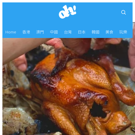
Home
香港
澳門
中國
台灣
日本
韓國
美食
玩樂