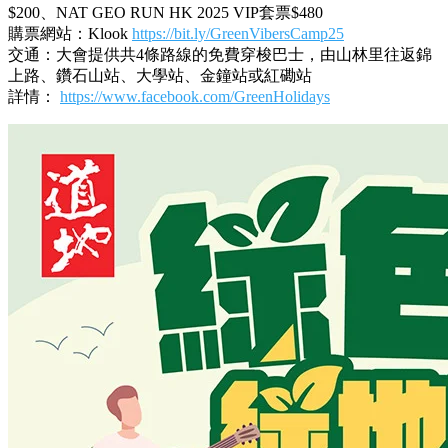
提提你，今次活動仲同國家地理頻道 National Geographic 搞聯
乘，只要買$480嘅指定VIP飛，就會送 NAT GEO RUN HK
2025 x 道地嘅別注版掛飾及側肩包，又或者別注版T-Shirt，勁
有收藏價值！
道地綠地野營祭2025
日期：10月18日 及 19日 (星期六及日)
時間：上午11時至下午6時
地點：元朗山林里農莊
門票價格：成人套票$160、小童套票$50、成人綠地套票