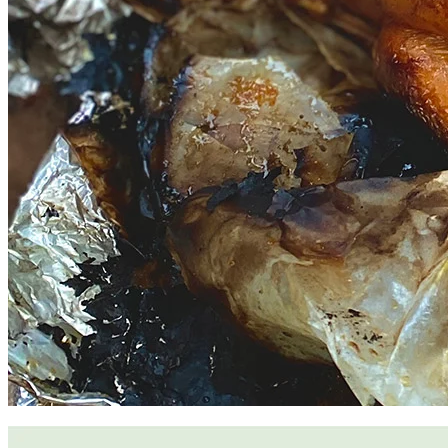
去Camp成日自己煮或者BBQ，不如跟野外料理達人玩真正嘅
「野炊」！你可以親身試到用古法炮製嘅煙燻三文魚、落手落
腳整土法火窯雞，甚至DIY炭爐Pizza！香味隔住個mon都聞
到，即整即食，呢種風味市區一定試唔到！