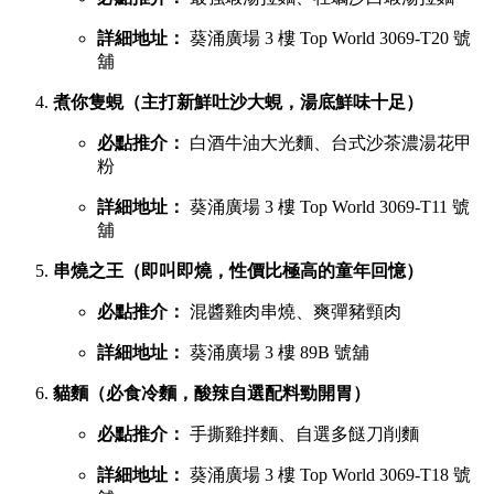
若你想品嚐濃郁惹味或飽肚的主食，以下六間鹹食店絕對不能
錯過：
慧食貓（人氣爆發台式手抓餅老字號）
必點推介：
火腿雞蛋肉鬆手抓餅
詳細地址：
葵涌廣場 1 樓 B01C 號舖
宇治初時（老闆苦研7年秘製宇治酸辣醬）
必點推介：
鯛魚濃湯粉絲、櫻花蝦蝦濃湯粉絲
詳細地址：
葵涌廣場 2 樓 C28 號舖
X2劉住您（每日用200-300隻蝦頭熬製特濃蝦湯）