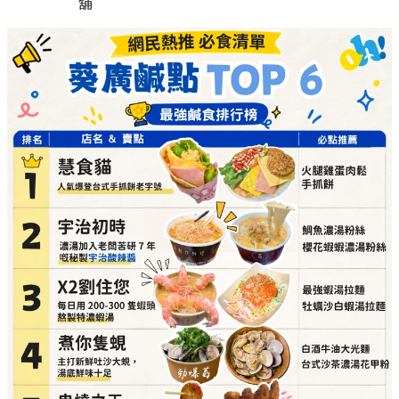
必點推介：
最強蝦湯拉麵、牡蠣沙白蝦湯拉麵
詳細地址：
葵涌廣場 3 樓 Top World 3069-T20 號
舖
煮你隻蜆（主打新鮮吐沙大蜆，湯底鮮味十足）
必點推介：
白酒牛油大光麵、台式沙茶濃湯花甲
粉
詳細地址：
葵涌廣場 3 樓 Top World 3069-T11 號
舖
串燒之王（即叫即燒，性價比極高的童年回憶）
必點推介：
混醬雞肉串燒、爽彈豬頸肉
詳細地址：
葵涌廣場 3 樓 89B 號舖
貓麵（必食冷麵，酸辣自選配料勁開胃）
必點推介：
手撕雞拌麵、自選多餸刀削麵
詳細地址：
葵涌廣場 3 樓 Top World 3069-T18 號