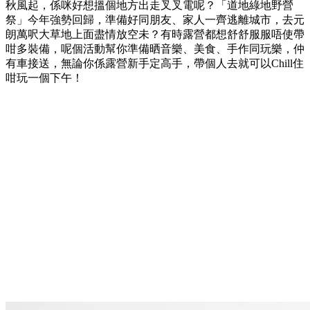
秋風起，係咪好想搵個地方出走叉叉電呢？「道地綠地野營
祭」今年強勢回歸，準備好同朋友、家人一齊逃離城市，去元
朗萬呎大草地上面盡情放空未？有時露營都想舒舒服服唔使帶
咁多裝備，呢個活動幫你準備晒音樂、美食、手作同玩樂，仲
有車接送，無論你係露營新手定高手，帶個人去就可以Chill住
咁玩一個下午！