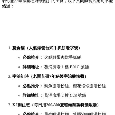
提到香港的平民美食聚集地，位於葵芳的葵涌廣場一直深受本
地人與遊客喜愛。商場內幾層樓密密麻麻開滿了上百間小食
店，初次到訪往往容易迷失在各條走廊中。
葵廣最強鹹點 TOP 6 排行榜