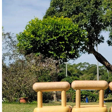
巨型木製玩樂區
唔好以為淨係得大人玩，呢度特設「綠地玩樂區」，有巨大版
嘅木製遊戲同勁多露營主題嘅互動Game，絕對係親子放電嘅
最佳選擇。