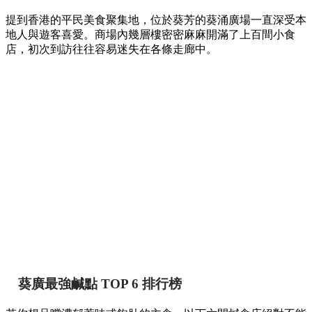
【葵廣掃街】網民熱推Top 12必食清單！最強鹹
甜點推介附詳細地址 🍢🥞
香港
By
May chan
on 07 Aug 2026