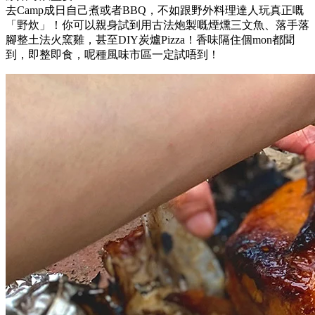
原始野炊盛宴