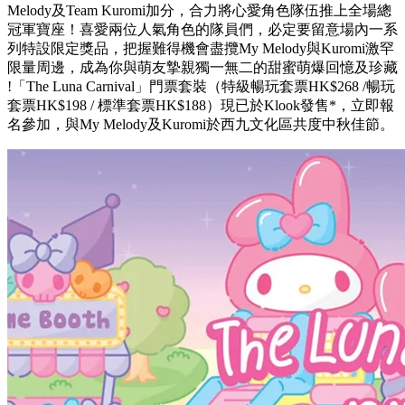
Melody及Team Kuromi加分，合力將心愛角色隊伍推上全場總
冠軍寶座！喜愛兩位人氣角色的隊員們，必定要留意場內一系
列特設限定獎品，把握難得機會盡攬My Melody與Kuromi激罕
限量周邊，成為你與萌友摯親獨一無二的甜蜜萌爆回憶及珍藏
!「The Luna Carnival」門票套裝（特級暢玩套票HK$268 /暢玩
套票HK$198 / 標準套票HK$188）現已於Klook發售*，立即報
名參加，與My Melody及Kuromi於西九文化區共度中秋佳節。