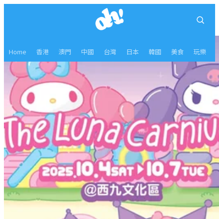
Home
香港
澳門
中國
台灣
日本
韓國
美食
玩樂