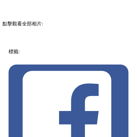
點擊觀看全部相片:
標籤:
中文(繁)
香港
玩樂
香港好去處
尖沙咀 / 佐敦 / 油麻
地
西九好去處
中秋好去處