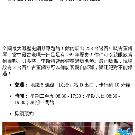
全國最大嘅歷史鋼琴專題館！館內展出 258 台過百年嘅古董鋼
琴，當中最古老嘅一部足足有 259 年歷史！你仲可以親眼欣賞
到蕭邦、貝多芬、李斯特曾經彈奏過嘅名琴。最正嘅係，現場
設有 3 台百年古董鋼琴可以俾訪客親自試彈，樂迷絕對不能錯
過！
交通：
地鐵 5 號線「民治」站 D 出口，步行約 10 分鐘
時間：
星期二至五 08:30 - 17:30；星期六日 08:30 -
19:30；星期一閉館
毋須預約