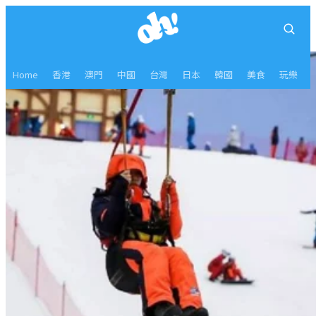
Home
香港
澳門
中國
台灣
日本
韓國
美食
玩樂