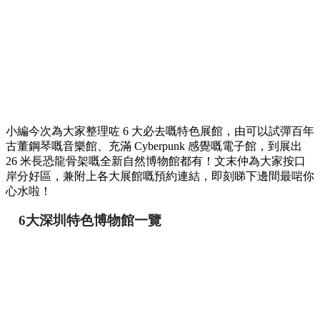
小編今次為大家整理咗 6 大必去嘅特色展館，由可以試彈百年
古董鋼琴嘅音樂館、充滿 Cyberpunk 感覺嘅電子館，到展出
26 米長恐龍骨架嘅全新自然博物館都有！文末仲為大家按口
岸分好區，兼附上各大展館嘅預約連結，即刻睇下邊間最啱你
心水啦！
6大深圳特色博物館一覽