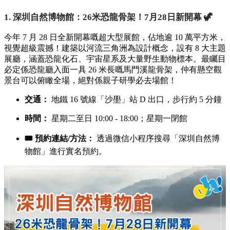
1. 深圳自然博物館：26米恐龍骨架！7月28日新開幕 🦖
今年 7 月 28 日全新開幕嘅超大型展館，佔地逾 10 萬平方米，
視覺超級震撼！建築以河流三角洲為設計概念，設有 8 大主題
展廳，涵蓋恐龍化石、宇宙星系及大量野生動物標本。最矚目
必定係恐龍廳入面一具 26 米長嘅馬門溪龍骨架，仲有懸空觀
景台可以俯瞰全場，絕對係親子研學必去場館！
交通：
地鐵 16 號線「沙壆」站 D 出口，步行約 5 分鐘
時間：
星期二至日 10:00 - 18:00；星期一閉館
🎟️ 預約連結/方法：
透過微信小程序搜尋「深圳自然博
物館」進行實名預約。