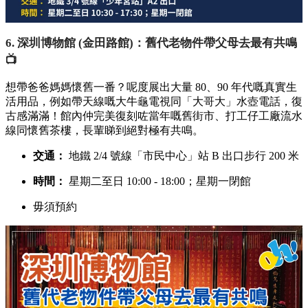
6. 深圳博物館 (金田路館)：舊代老物件帶父母去最有共鳴
📺
想帶爸爸媽媽懷舊一番？呢度展出大量 80、90 年代嘅真實生
活用品，例如帶天線嘅大牛龜電視同「大哥大」水壺電話，復
古感滿滿！館內仲完美復刻咗當年嘅舊街市、打工仔工廠流水
線同懷舊茶樓，長輩睇到絕對極有共鳴。
交通：
地鐵 2/4 號線「市民中心」站 B 出口步行 200 米
時間：
星期二至日 10:00 - 18:00；星期一閉館
毋須預約