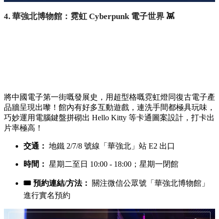
4. 華強北博物館：霓虹 Cyberpunk 電子世界 👾
將中國電子第一街嘅發展史，用超型格嘅霓虹燈同復古電子產
品牆呈現出嚟！館內有好多互動遊戲，連洗手間都極具玩味，
巧妙運用電腦鍵盤拼砌出 Hello Kitty 等卡通圖案設計，打卡出
片率極高！
交通：
地鐵 2/7/8 號線「華強北」站 E2 出口
時間：
星期二至日 10:00 - 18:00；星期一閉館
🎟️ 預約連結/方法：
關注微信公眾號「華強北博物館」
進行實名預約