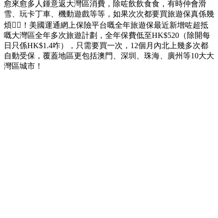
愈來愈多人鍾意返大灣區消費，除咗飲飲食食，有時仲會滑
雪、玩卡丁車、機動遊戲等等，如果次次都要買旅遊保真係幾
煩😵‍💫！美國運通網上保險平台嘅全年旅遊保最近新增咗超抵
嘅大灣區全年多次旅遊計劃，全年保費低至HK$520（除開每
日只係HK$1.4咋），只需要買一次，12個月內北上幾多次都
自動受保，覆蓋地區更包括澳門、深圳、珠海、廣州等10大大
灣區城市！