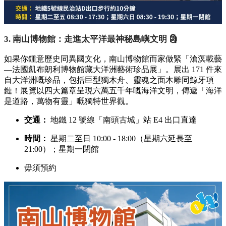
3. 南山博物館：走進太平洋最神秘島嶼文明 🗿
如果你鍾意歷史同異國文化，南山博物館而家做緊「滄溟載藝
—法國凱布朗利博物館藏大洋洲藝術珍品展」。展出 171 件來
自大洋洲嘅珍品，包括巨型獨木舟、靈魂之面木雕同鯨牙項
鏈！展覽以四大篇章呈現六萬五千年嘅海洋文明，傳遞「海洋
是道路，萬物有靈」嘅獨特世界觀。
交通：
地鐵 12 號線「南頭古城」站 E4 出口直達
時間：
星期二至日 10:00 - 18:00（星期六延長至
21:00）；星期一閉館
毋須預約