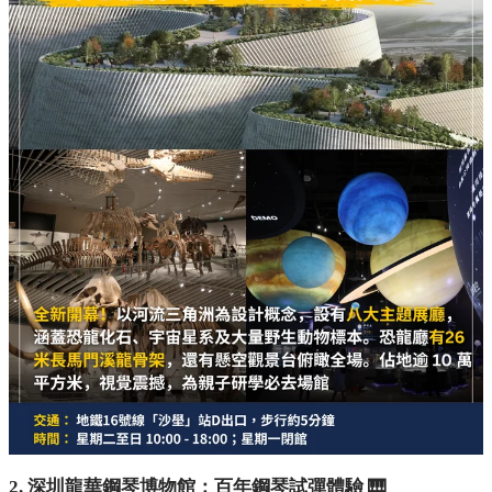
2. 深圳龍華鋼琴博物館：百年鋼琴試彈體驗 🎹