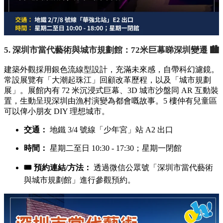
5. 深圳市當代藝術與城市規劃館：72米巨幕睇深圳變遷 🏙️
建築外觀採用銀色流線型設計，充滿未來感，自帶科幻濾鏡。
常設展覽有「大潮起珠江」回顧改革歷程，以及「城市規劃
展」。展館內有 72 米沉浸式巨幕、3D 城市沙盤同 AR 互動裝
置，生動呈現深圳由漁村演變為都會嘅故事。5 樓仲有兒童區
可以俾小朋友 DIY 理想城市。
交通：
地鐵 3/4 號線「少年宮」站 A2 出口
時間：
星期二至日 10:30 - 17:30；星期一閉館
🎟️ 預約連結/方法：
透過微信公眾號「深圳市當代藝術
與城市規劃館」進行參觀預約。