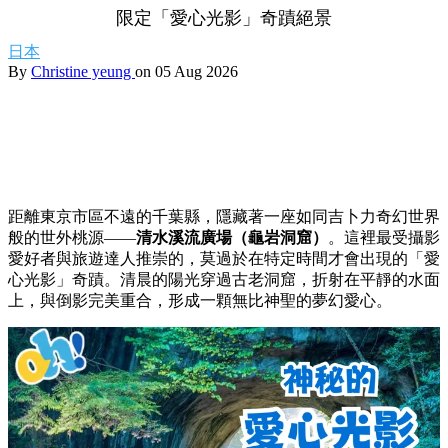
限定「愛心光影」奇蹟絕景
日本
By
Christine yeung
on 05 Aug 2026
距離東京市區不遠的千葉縣，隱藏著一座如同吉卜力奇幻世界
般的世外桃源——
清水溪流廣場（龜岩洞窟）
。這裡最受攝影
愛好者與旅遊達人推崇的，莫過於在特定時間才會出現的「愛
心光影」奇蹟。清晨的陽光穿過古老洞窟，折射在平靜的水面
上，與倒影完美重合，形成一顆無比神聖的夢幻愛心。