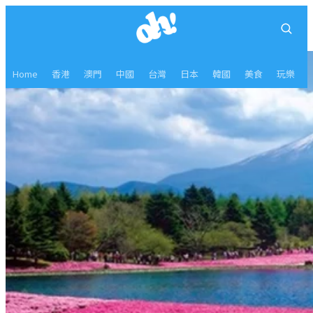
Home
香港
澳門
中國
台灣
日本
韓國
美食
玩樂