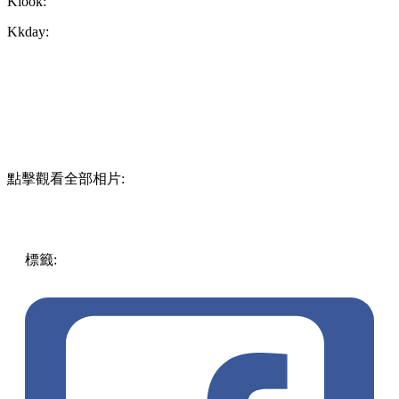
Klook:
Kkday:
點擊觀看全部相片:
標籤:
中文(繁)
玩樂
日本
日本
東京
富士山
芝櫻
河口湖
本栖
湖