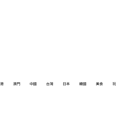
港
澳門
中國
台灣
日本
韓國
美食
玩