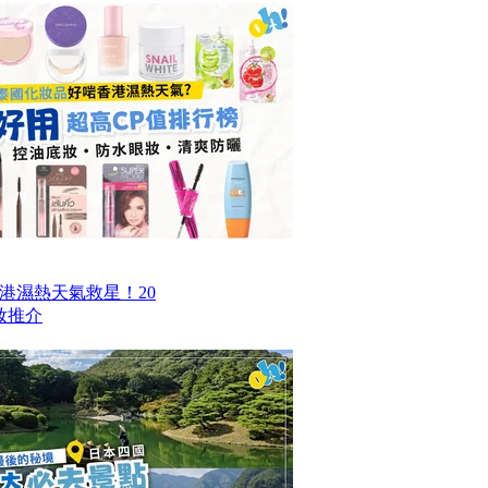
香港濕熱天氣救星！20
妝推介