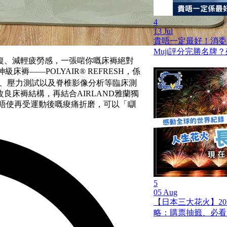
4
13 Jul
貴唔一定最好！消委
Muji評分完勝名牌
復、減輕疲勞感，一張啱你嘅床褥絕對
床褥——POLYAIR® REFRESH，係
肌電圖、壓力測試以及脊椎影像分析等臨床測
良床褥結構，再結合AIRLAND雅蘭獨
後唔使再受運動後嘅痠痛折磨，可以「瞓
5
05 Aug
【日本三大花火】20
略：購票抽籤、必看