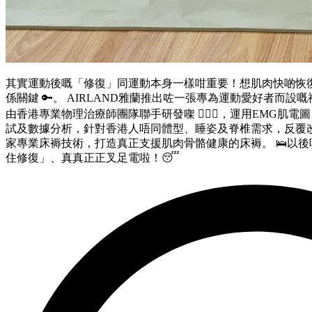
其實運動後嘅「修復」同運動本身一樣咁重要！想肌肉快啲恢
係關鍵 🔑。 AIRLAND雅蘭推出咗一張專為運動愛好者而設嘅神級
由香港專業物理治療師團隊聯手研發㗎 👨🏻‍⚕️，運用EMG
試及數據分析，針對香港人唔同體型、睡姿及脊椎需求，反覆改
家專業床褥技術，打造真正支援肌肉骨骼健康的床褥。 🛌以
住修復」、真真正正叉足電啦！😴