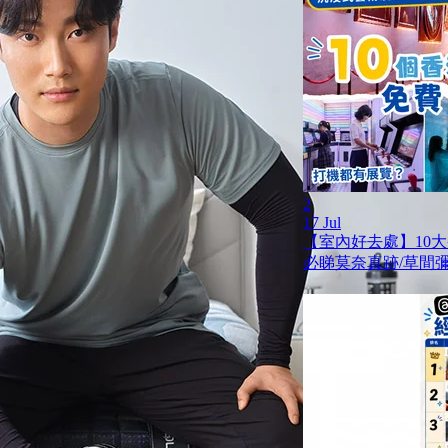
2
17 Jul
【室內好去處】10
必睇莫奈真跡/草間彌