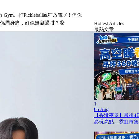
打Pickleball瘋狂放電 ⚡！但你
係周身痛，好似無瞓過咁？😰
Hottest Articles
最熱文章
1
05 Aug
【香港夜景】最後4日
必玩亮點、霓虹市集