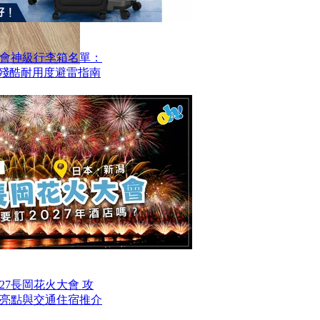
會神級行李箱名單：
？殘酷耐用度避雷指南
27長岡花火大會 攻
亮點與交通住宿推介