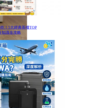
港必吃！5大經典茶樓TOP
冷知識全攻略