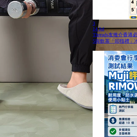
3
14 Jul
Threads友推介香
5與飲茶「叩指禮」