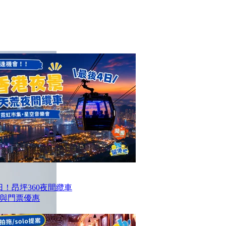
！昂坪360夜間纜車
與門票優惠