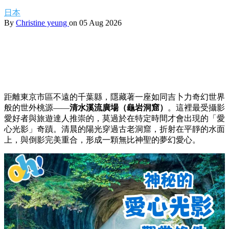
日本
By
Christine yeung
on 05 Aug 2026
距離東京市區不遠的千葉縣，隱藏著一座如同吉卜力奇幻世界
般的世外桃源——
清水溪流廣場（龜岩洞窟）
。這裡最受攝影
愛好者與旅遊達人推崇的，莫過於在特定時間才會出現的「愛
心光影」奇蹟。清晨的陽光穿過古老洞窟，折射在平靜的水面
上，與倒影完美重合，形成一顆無比神聖的夢幻愛心。