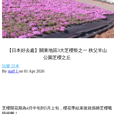
【日本好去處】關東地區3大芝櫻祭之一 秩父羊山
公園芝櫻之丘
玩樂
日本
By
staff 1
on 01 Apr 2026
芝櫻開花期為4月中旬到5月上旬，櫻花季結束後就係睇芝櫻嘅
時候喇！