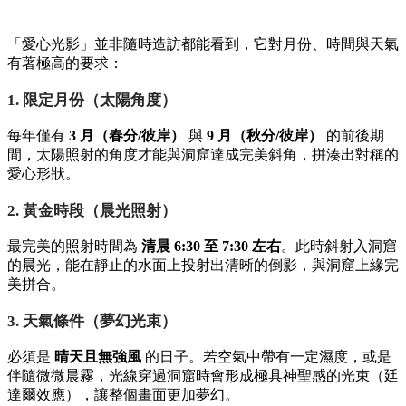
「愛心光影」並非隨時造訪都能看到，它對月份、時間與天氣
有著極高的要求：
1. 限定月份（太陽角度）
每年僅有
3 月（春分/彼岸）
與
9 月（秋分/彼岸）
的前後期
間，太陽照射的角度才能與洞窟達成完美斜角，拼湊出對稱的
愛心形狀。
2. 黃金時段（晨光照射）
最完美的照射時間為
清晨 6:30 至 7:30 左右
。此時斜射入洞窟
的晨光，能在靜止的水面上投射出清晰的倒影，與洞窟上緣完
美拼合。
3. 天氣條件（夢幻光束）
必須是
晴天且無強風
的日子。若空氣中帶有一定濕度，或是
伴隨微微晨霧，光線穿過洞窟時會形成極具神聖感的光束（廷
達爾效應），讓整個畫面更加夢幻。