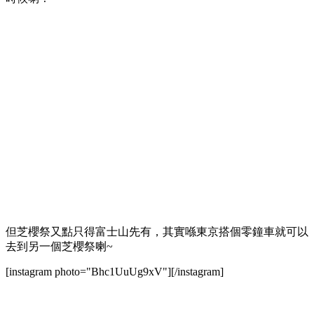
但芝櫻祭又點只得富士山先有，其實喺東京搭個零鐘車就可以
去到另一個芝櫻祭喇~
[instagram photo="Bhc1UuUg9xV"][/instagram]