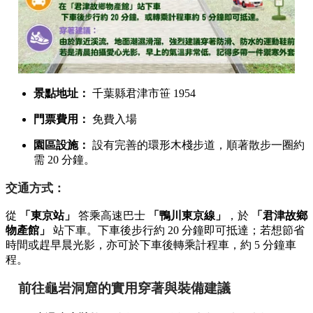
景點地址：
千葉縣君津市笹 1954
門票費用：
免費入場
園區設施：
設有完善的環形木棧步道，順著散步一圈約
需 20 分鐘。
交通方式：
從
「東京站」
答乘高速巴士
「鴨川東京線」
，於
「君津故鄉
物產館」
站下車。下車後步行約 20 分鐘即可抵達；若想節省
時間或趕早晨光影，亦可於下車後轉乘計程車，約 5 分鐘車
程。
前往龜岩洞窟的實用穿著與裝備建議