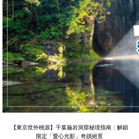
【東京世外桃源】千葉龜岩洞窟秘境指南：解鎖
限定「愛心光影」奇蹟絕景