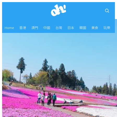
Home
香港
澳門
中國
台灣
日本
韓國
美食
玩樂