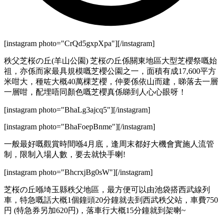
[instagram photo="CrQd5gxpXpa"][/instagram]
秩父芝桜の丘(羊山公園) 芝桜の丘係關東地區大型芝櫻祭嘅始
祖，亦係而家最具規模嘅芝櫻公園之一，面積有成17,600平方
米咁大，種咗大概40萬棵芝櫻，仲要係依山而建，睇落去一層
一層咁，配埋唔同顏色嘅芝櫻真係睇到人心心眼呀！
[instagram photo="BhaLg3ajcq5"][/instagram]
[instagram photo="BhaFoepBnme"][/instagram]
一般最好嘅觀賞時間喺4月底，逢周末都好大機會實施人流管
制，限制入場人數，要去就快手喇!
[instagram photo="BhcrxjBg0sW"][/instagram]
芝桜の丘喺埼玉縣秩父地區，最方便可以由池袋搭西武線列
車，特急嘅話大概1個鐘頭20分鐘就去到西武秩父站，車費750
円 (特急券另加620円)，落車行大概15分鐘就到架喇~