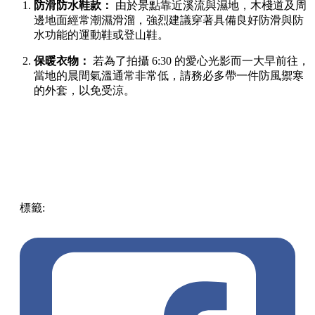
防滑防水鞋款：
由於景點靠近溪流與濕地，木棧道及周
邊地面經常潮濕滑溜，強烈建議穿著具備良好防滑與防
水功能的運動鞋或登山鞋。
保暖衣物：
若為了拍攝 6:30 的愛心光影而一大早前往，
當地的晨間氣溫通常非常低，請務必多帶一件防風禦寒
的外套，以免受涼。
標籤:
Japan
日本
龜岩洞窟
日本旅遊攻略
千葉景點
清水溪
流廣場
愛心光影
東京近郊秘境
絕景攝影
日本秘境推薦