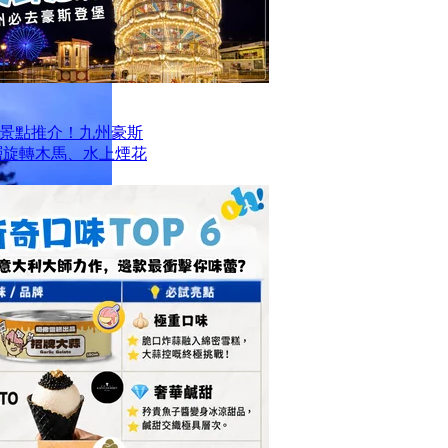
景點推介！九州豪斯
層旋轉木馬、水上煙花