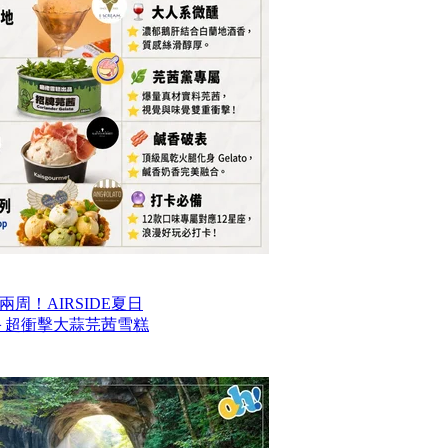
周！AIRSIDE夏日
款甜品＋超衝擊大蒜芫茜雪糕