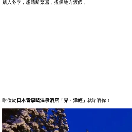
踏入冬季，想遠離繁囂，揾個地方渡假，
咁位於
日本青森嘅温泉酒店「界・津輕」
就啱哂你！