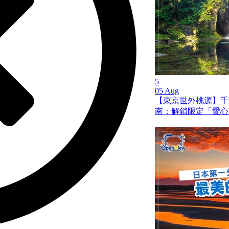
5
05 Aug
【東京世外桃源】千
南：解鎖限定「愛心