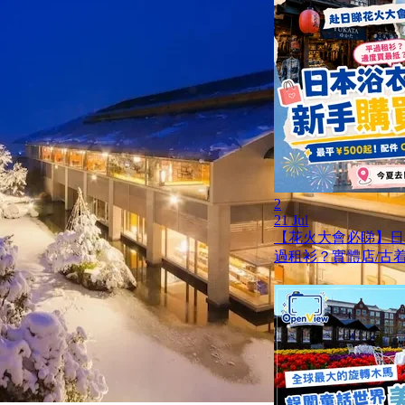
2
21 Jul
【花火大會必睇】日
過租衫？實體店/古着