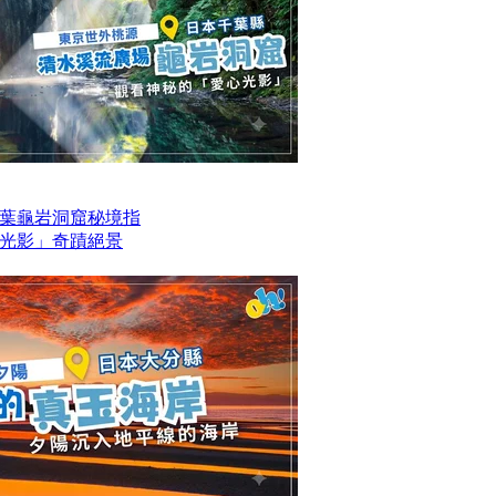
葉龜岩洞窟秘境指
光影」奇蹟絕景