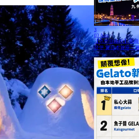
3
03 Aug
【九州自由行】長崎
登堡 賞日本首座三