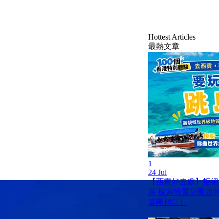
Hottest Articles
最熱文章
1
24 Jul
【西貢好去處】拒絕
遊 探索地質公園四
賞團預訂）