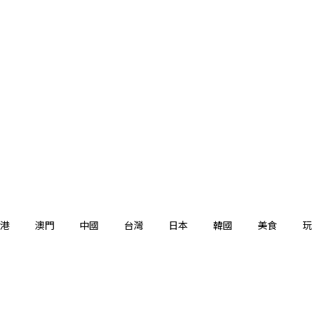
港
澳門
中國
台灣
日本
韓國
美食
玩