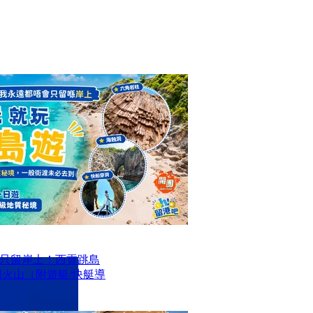
只留岸上！西貢跳島
洞火山（附遊艇/快艇導