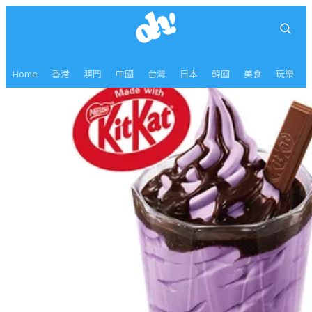
Home
香港
澳門
中國
台灣
日本
韓國
美食
玩樂