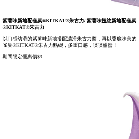
紫薯味新地配雀巢®KITKAT®朱古力/ 紫薯味扭紋新地配雀巢
®KITKAT®朱古力
以口感幼滑的紫薯味新地搭配濃滑朱古力醬，再以香脆味美的
雀巢®KITKAT®朱古力點綴，多重口感，啖啖甜蜜！
期間限定優惠價$9
=====