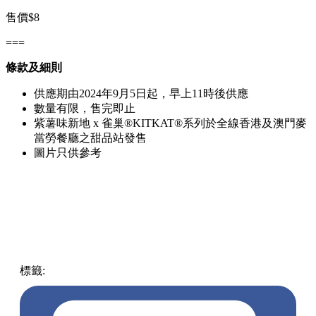
售價$8
===
條款及細則
供應期由2024年9月5日起，早上11時後供應
數量有限，售完即止
紫薯味新地 x 雀巢®KITKAT®系列於全線香港及澳門麥
當勞餐廳之甜品站發售
圖片只供參考
標籤:
中文(繁)
香港
朱古力
熱話
麥當勞
紫薯
KitKat