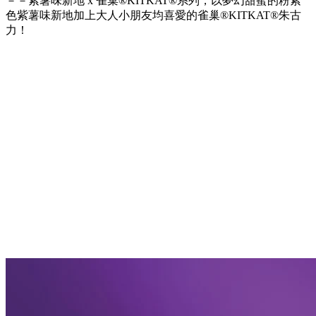
－－紫薯味新地 x 雀巢®KITKAT®系列，以夢幻甜蜜的粉紫
色紫薯味新地加上大人小朋友均喜愛的雀巢®KITKAT®朱古
力！