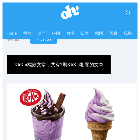
Home
香港
澳門
中國
台灣
日本
韓國
美食
玩樂
標籤：
KitKat
KitKat標籤文章，共有2則KitKat相關的文章