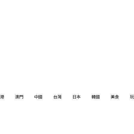
港
澳門
中國
台灣
日本
韓國
美食
玩