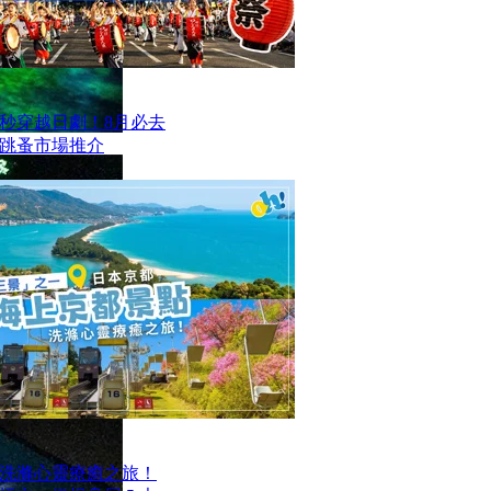
一秒穿越日劇！8月必去
跳蚤市場推介
洗滌心靈療癒之旅！