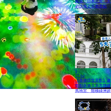
嚴選「日本三景」天橋
必訪海上京都景點
5
17 Jul
【香港隱世景點】連
盤點全港 5 大古蹟
馬地宮、階梯綠洲超