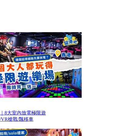
｜8大室內放電極限遊
VR槍戰/飄移車