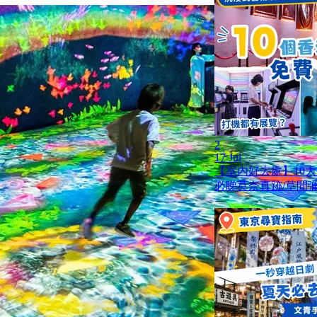
2
17 Jul
【室內好去處】10
必睇莫奈真跡/草間彌