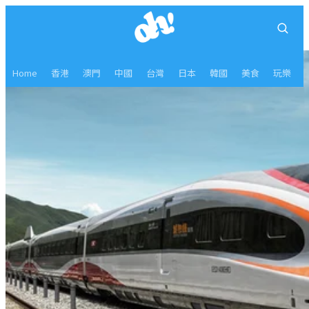
Home
香港
澳門
中國
台灣
日本
韓國
美食
玩樂