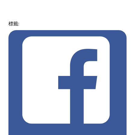
標籤:
中文(繁)
香港
熱話
買一送一
高鐵