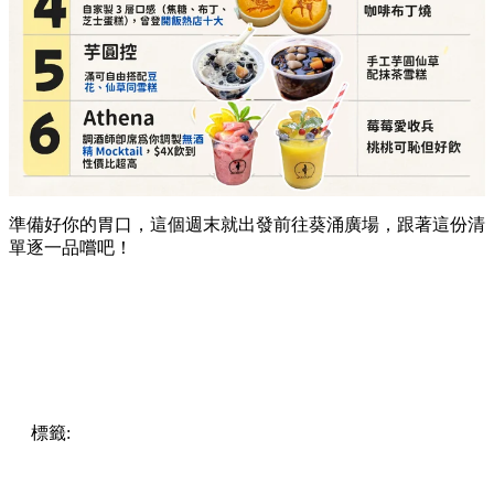
準備好你的胃口，這個週末就出發前往葵涌廣場，跟著這份清
單逐一品嚐吧！
標籤:
Hong Kong
香港
葵廣美食
葵芳好去處
葵芳 / 青衣
葵
涌廣場
葵廣掃街
香港平民美食
慧食貓
鳩戟
呦呦鹿鳴布丁
燒