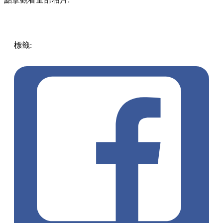
標籤:
中文(繁)
香港
美食
香港美食
旺角美食
旺角
旺角 / 太
子 / 大角咀
蠟筆小新
茶飲店
吃茶三千
旺角茶飲店