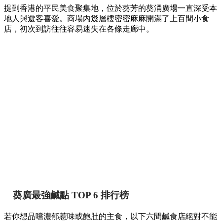
提到香港的平民美食聚集地，位於葵芳的葵涌廣場一直深受本
地人與遊客喜愛。商場內幾層樓密密麻麻開滿了上百間小食
店，初次到訪往往容易迷失在各條走廊中。
葵廣最強鹹點 TOP 6 排行榜
若你想品嚐濃郁惹味或飽肚的主食，以下六間鹹食店絕對不能