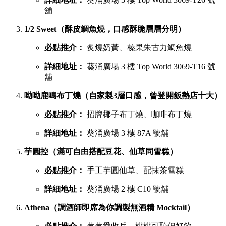
舖
1/2 Sweet（酥皮鯛魚燒，口感酥脆層層分明）
必點推介：
炙燒奶黃、榛果朱古力鯛魚燒
詳細地址：
葵涌廣場 3 樓 Top World 3069-T16 號
舖
呦呦鹿鳴布丁燒（自家製3層口感，曾登開飯熱店十大）
必點推介：
招牌椰子布丁燒、咖啡布丁燒
詳細地址：
葵涌廣場 3 樓 87A 號舖
芋圓控（滿可自由搭配豆花、仙草同雪糕）
必點推介：
手工芋圓仙草、配抹茶雪糕
詳細地址：
葵涌廣場 2 樓 C10 號舖
Athena（調酒師即席為你調製無酒精 Mocktail）