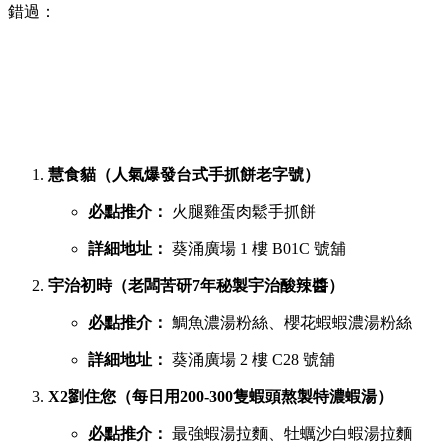
錯過：
慧食貓（人氣爆發台式手抓餅老字號）
必點推介：
火腿雞蛋肉鬆手抓餅
詳細地址：
葵涌廣場 1 樓 B01C 號舖
宇治初時（老闆苦研7年秘製宇治酸辣醬）
必點推介：
鯛魚濃湯粉絲、櫻花蝦蝦濃湯粉絲
詳細地址：
葵涌廣場 2 樓 C28 號舖
X2劉住您（每日用200-300隻蝦頭熬製特濃蝦湯）
必點推介：
最強蝦湯拉麵、牡蠣沙白蝦湯拉麵