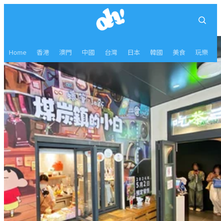
Home
香港
澳門
中國
台灣
日本
韓國
美食
玩樂