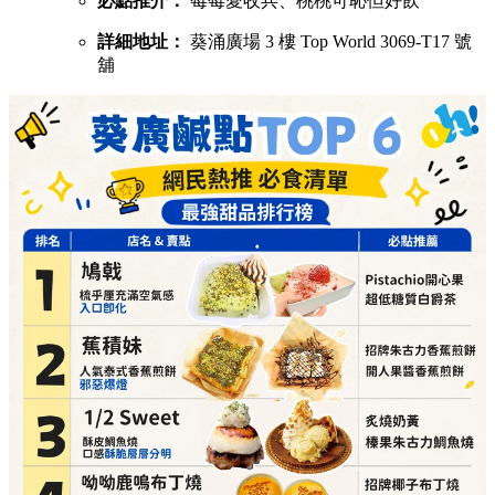
必點推介：
莓莓愛收兵、桃桃可恥但好飲
詳細地址：
葵涌廣場 3 樓 Top World 3069-T17 號
舖