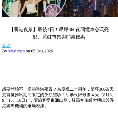
【香港夜景】最後4日！昂坪360夜間纜車必玩亮
點、霓虹市集與門票優惠
香港
By
May chan
on 05 Aug 2026
想要體驗不一樣的香港夜景？為慶祝二十周年，昂坪360破天
荒首度推出期間限定的夜航體驗！活動只限最後 4 天（8月8、
9、15、16日），讓旅客從東涌出發，於高空俯瞰大嶼山與香
港國際機場的璀璨燈海。