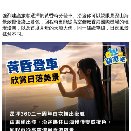
強烈建議旅客選擇於黃昏時分登車。沿途你可以親眼見證山海
景致慢慢染上暮色，回程時更能從高空俯瞰香港國際機場的璀
璨燈海，以及首度亮燈的天壇大佛，同一條纜車線，日夜風景
截然不同。