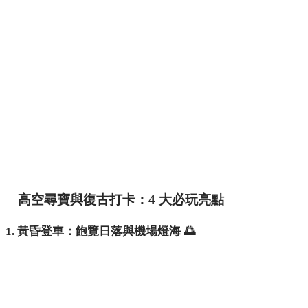
高空尋寶與復古打卡：4 大必玩亮點
1. 黃昏登車：飽覽日落與機場燈海 🌅