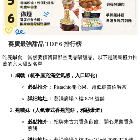
葵廣最強甜品 TOP 6 排行榜
吃完鹹食，當然要預留胃部空間品嚐甜品。以下是網民極力推
薦的六大甜點名單：
鳩戟（梳乎厘充滿空氣感，入口即化）
必點推介：
Pistachio開心果、超低糖質伯爵茶
詳細地址：
葵涌廣場 3 樓 87B 號舖
蕉積妹（人氣泰式香蕉煎餅，邪惡爆燈）
必點推介：
招牌朱古力香蕉煎餅、開心果醬香蕉
煎餅
詳細地址：
葵涌廣場 3 樓 Top World 3069-T26 號