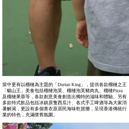
當中更有以榴槤為主題的「Durian King」，提供各款榴槤之王
「貓山王」美食包括榴槤泡芙、榴槤泡芙豬肉丸、榴槤Pizza
及榴槤果蓉等，各款創意美食創造出獨特的滋味和體驗。另有
多款特式飲品包括冰鎮原隻西瓜汁、各式手工啤酒等為大家消
暑解渴，更設有多個青衣原居民海味乾貨攤，呈現香港傳統行
業的特色，充滿懷舊氛圍。