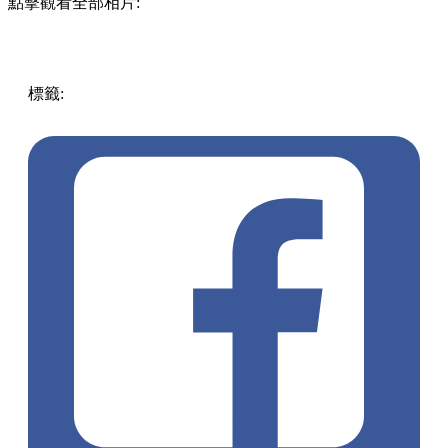
點擊觀看全部相片:
標籤:
中文(繁)
香港
玩樂
香港好去處
葵芳 / 青衣
青衣好去
處
青衣戲棚
天后誕