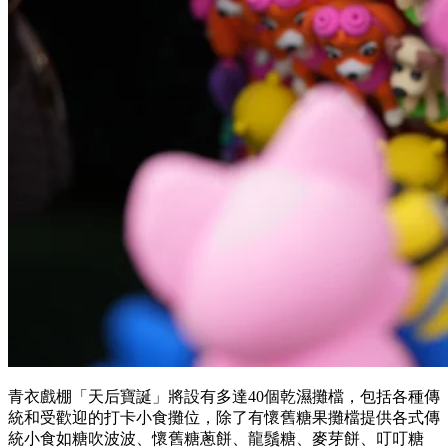
青衣戲棚「天后寶誕」將設有多達40個乾濕攤檔，包括各種傳
統和受歡迎的打卡小食攤位，除了有懷舊糖果攤檔提供各式傳
統小食如糖吹波波、懷舊糖蔥餅、龍鬚糖、麥芽餅、叮叮糖