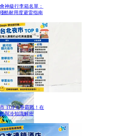
會神級行李箱名單：
？殘酷耐用度避雷指南
TOP 8 爭霸戰！在
鑑與冷知識解密