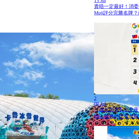
13 Jul
貴唔一定最好！消委
Muji評分完勝名牌
2
09 Jul
【台北美食】台北夜市 
地人激推必吃美食圖