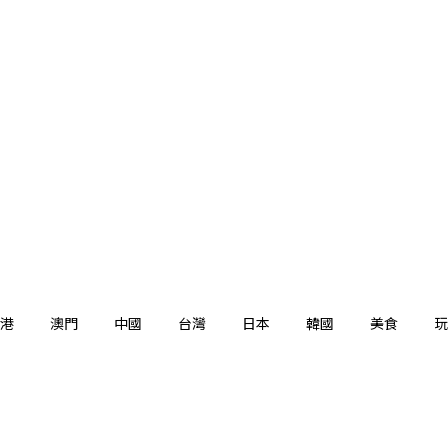
港
澳門
中國
台灣
日本
韓國
美食
玩