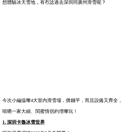
想體驗冰天雪地，有冇諗過去深圳同廣州滑雪呢？
今次小編揾嚟4大室內滑雪場，價錢平，而且設備又齊全，
啱哂一家大細、閨蜜情侶約埋嚟玩！
1. 深圳卡魯冰雪世界