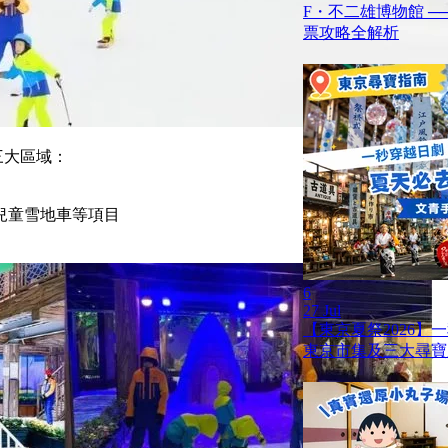
F・不二雄博物館 ─
票攻略全解析
三大區域：
兒童雪地車等項目
6
27 Jul
【東京夏祭2026】
東京市集及三大尋寶