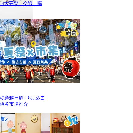
─ 3大亮點、交通、購
一秒穿越日劇！8月必去
跳蚤市場推介