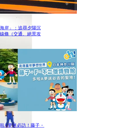
海岸」：追尋夕陽沉
線條（交通、絕景攻
啦A夢迷必訪！藤子・