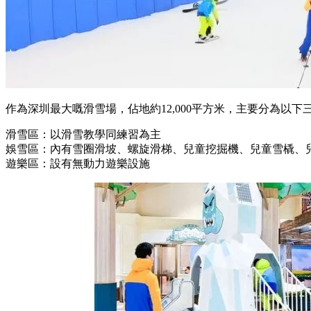
作為深圳最大嘅滑雪場，佔地約12,000平方米，主要分為以下
滑雪區：以滑雪教學同練習為主
娛雪區：內有雪圈滑坡、螺旋滑梯、兒童挖掘機、兒童雪橇、
遊樂區：設有無動力遊樂設施