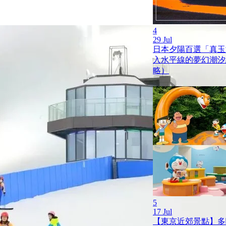
4
29 Jul
日本夕陽百選「真玉
入水平線的夢幻潮汐
略）
5
17 Jul
【東京近郊景點】多