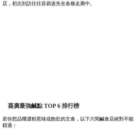
店，初次到訪往往容易迷失在各條走廊中。
葵廣最強鹹點 TOP 6 排行榜
若你想品嚐濃郁惹味或飽肚的主食，以下六間鹹食店絕對不能
錯過：