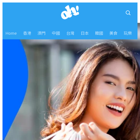
Home
香港
澳門
中國
台灣
日本
韓國
美食
玩樂