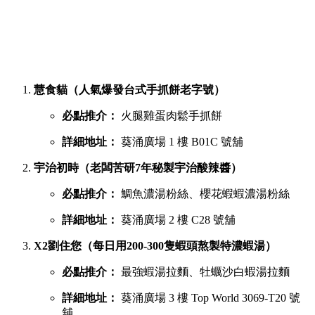
慧食貓（人氣爆發台式手抓餅老字號）
必點推介：
火腿雞蛋肉鬆手抓餅
詳細地址：
葵涌廣場 1 樓 B01C 號舖
宇治初時（老闆苦研7年秘製宇治酸辣醬）
必點推介：
鯛魚濃湯粉絲、櫻花蝦蝦濃湯粉絲
詳細地址：
葵涌廣場 2 樓 C28 號舖
X2劉住您（每日用200-300隻蝦頭熬製特濃蝦湯）
必點推介：
最強蝦湯拉麵、牡蠣沙白蝦湯拉麵
詳細地址：
葵涌廣場 3 樓 Top World 3069-T20 號
舖