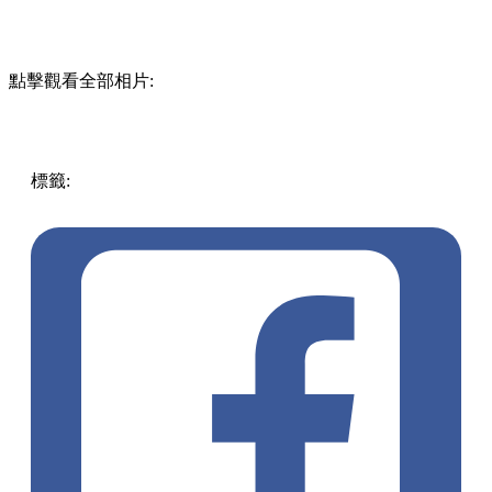
點擊觀看全部相片:
標籤:
中文(繁)
香港
玩樂
葵芳
打卡好去處
葵芳好去處
葵芳
/ 青衣
聖誕好去處
新都會
聖誕打卡
聖誕2023