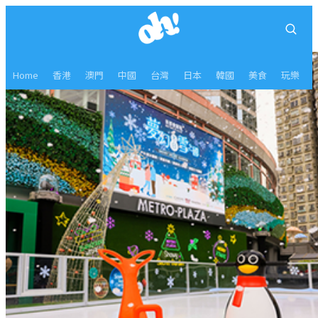
Home
香港
澳門
中國
台灣
日本
韓國
美食
玩樂