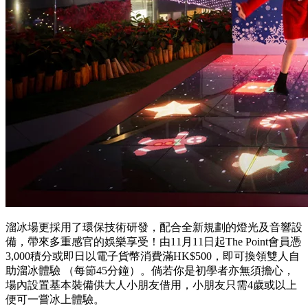
溜冰場更採用了環保技術研發，配合全新規劃的燈光及音響設
備，帶來多重感官的娛樂享受！由11月11日起The Point會員憑
3,000積分或即日以電子貨幣消費滿HK$500，即可換領雙人自
助溜冰體驗 （每節45分鐘）。倘若你是初學者亦無須擔心，
場內設置基本裝備供大人小朋友借用，小朋友只需4歲或以上
便可一嘗冰上體驗。