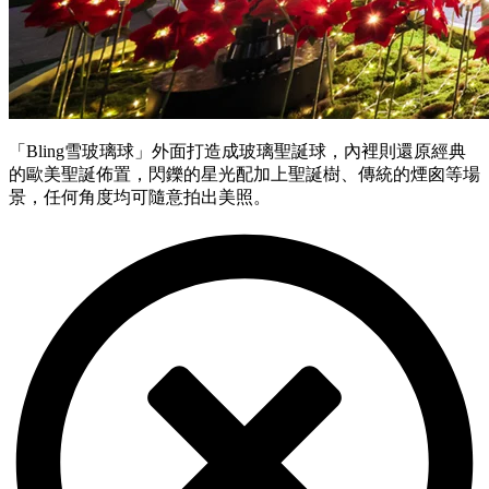
「Bling雪玻璃球」外面打造成玻璃聖誕球，內裡則還原經典
的歐美聖誕佈置，閃鑠的星光配加上聖誕樹、傳統的煙囪等場
景，任何角度均可隨意拍出美照。