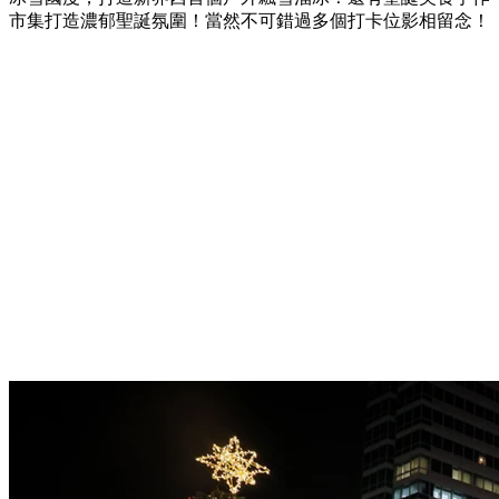
市集打造濃郁聖誕氛圍！當然不可錯過多個打卡位影相留念！