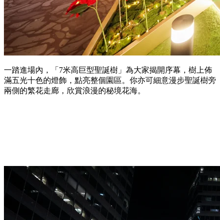
一踏進場內，「7米高巨型聖誕樹」為大家揭開序幕，樹上佈
滿五光十色的燈飾，點亮整個園區。你亦可細意漫步聖誕樹旁
兩側的繁花走廊，欣賞浪漫的秘境花海。