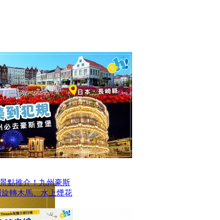
景點推介！九州豪斯
層旋轉木馬、水上煙花