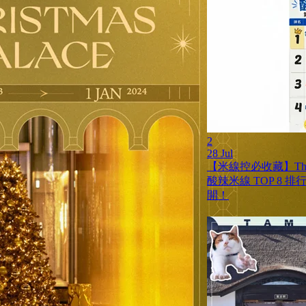
2
28 Jul
【米線控必收藏】Th
酸辣米線 TOP 8 
開！