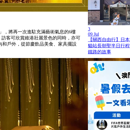
3
e Pop-up」，將再一次進駐充滿藝術氣息的6樓
09 Jul
襯托下，訪客可欣賞維港壯麗景色的同時，亦可
【關西自由行】日本
室內和戶外，從節慶飲品美食、家具擺設
貓站長朝聖半日行程
鐵路的故事