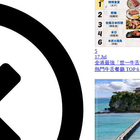
5
17 Jul
全港最強「世一牛舌」
熱門牛舌餐廳 TOP 