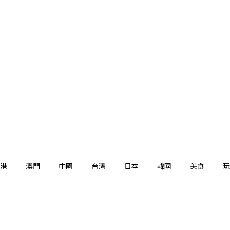
港
澳門
中國
台灣
日本
韓國
美食
玩