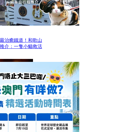
最治癒鐵道！和歌山
推介：一隻小貓救活