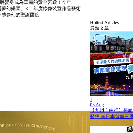
SEA將變身成為華麗的黃金宮殿！今年
r聖誕夢幻樂園、K11年度錄像裝置作品藝術
領大家穿越夢幻的聖誕國度。
Hottest Articles
最熱文章
1
03 Aug
【九州自由行】長崎
登堡 賞日本首座三