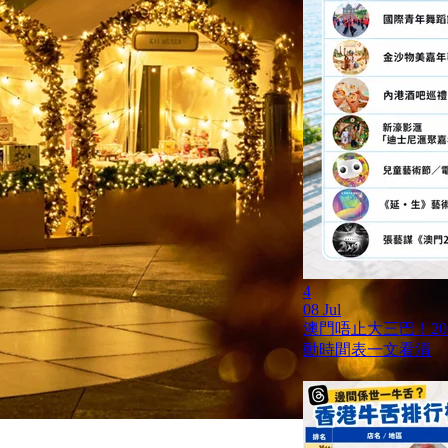
4
08 Jul
澳門唔止大三巴！20
動時間表一文看清