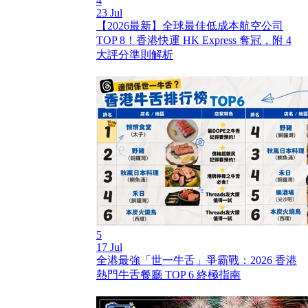
4
23 Jul
【2026最新】全球最佳低成本航空公司
TOP 8！香港快運 HK Express 奪冠，附 4
大評分準則解析
5
17 Jul
全港最強「世一牛舌」爭霸戰：2026 香港
熱門牛舌餐廳 TOP 6 終極指南