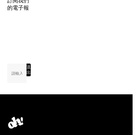
訂閱我們
的電子報
送
出