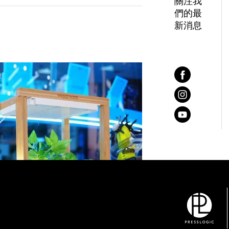
關注我
們的最
新消息