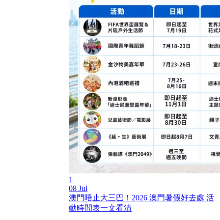
1
08 Jul
澳門唔止大三巴！2026 澳門暑假好去處 活
動時間表一文看清