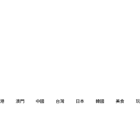
港
澳門
中國
台灣
日本
韓國
美食
玩