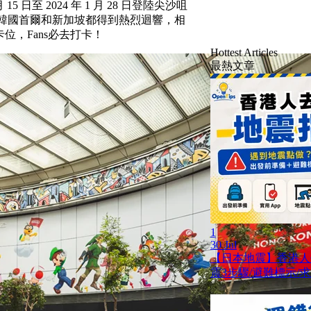
月 15 日至 2024 年 1 月 28 日登陸尖沙咀
 店，於韓國首爾和新加坡都得到熱烈迴響，相
位，Fans必去打卡！
Hottest Articles
最熱文章
1
30 Jul
【日本地震】香港人
震3步驟/避難標示/