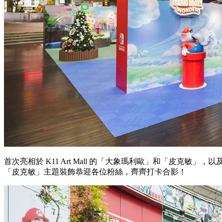
首次亮相於 K11 Art Mall 的「大象瑪利歐」和「皮克敏」
「皮克敏」主題裝飾恭迎各位粉絲，齊齊打卡合影！