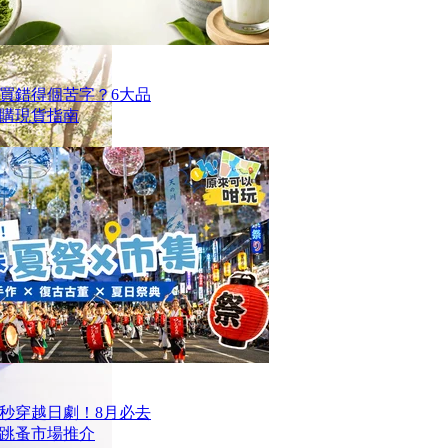
買錯得個苦字？6大品
購現貨指南
一秒穿越日劇！8月必去
跳蚤市場推介