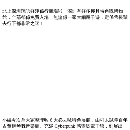
北上深圳玩唔好淨係行商場啦！深圳有好多極具特色嘅博物
館，全部都係免費入場，無論係一家大細親子遊，定係帶長輩
去行下都非常之啱！
小編今次為大家整理咗 6 大必去嘅特色展館，由可以試彈百年
古董鋼琴嘅音樂館、充滿 Cyberpunk 感覺嘅電子館，到展出