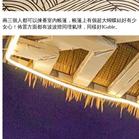
兩三個人都可以揀番室內帳篷，帳篷上有個超大蝴蝶結好有少
女心！佈置方面都有波波燈同埋氣球，同樣好IGable。