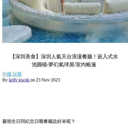
【深圳美食】深圳人氣天台浪漫餐廳！嵌入式水
池圓檯/夢幻氣球屋/室內帳篷
中國
玩樂
By
kelly kwok
on 23 Nov 2023
慶祝生日同紀念日嘅餐廳諗好未呢？