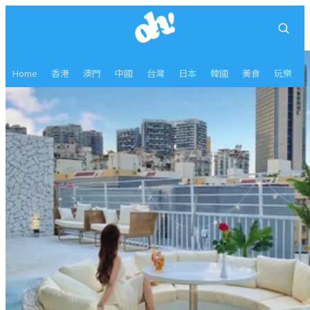
Home
香港
澳門
中國
台灣
日本
韓國
美食
玩樂