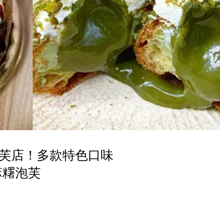
芙店！多款特色口味
麻糬泡芙