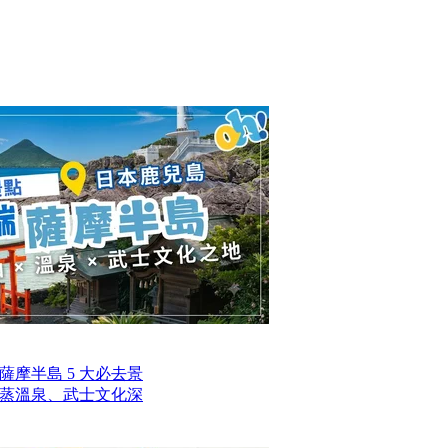
摩半島 5 大必去景
蒸溫泉、武士文化深