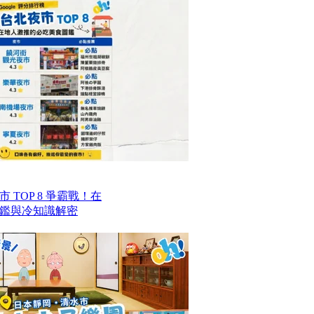
TOP 8 爭霸戰！在
鑑與冷知識解密