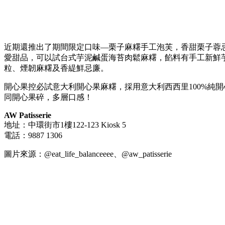
近期還推出了期間限定口味—栗子麻糬手工泡芙，香甜栗子蓉
愛甜品，可以試台式芋泥鹹蛋海苔肉鬆麻糬，餡料有手工新鮮
粒、煙韌麻糬及香緹鮮忌廉。
開心果控必試意大利開心果麻糬，採用意大利西西里100%純
同開心果碎，多層口感！
AW Patisserie
地址：中環街市1樓122-123 Kiosk 5
電話：9887 1306
圖片來源：@eat_life_balanceeee、@aw_patisserie