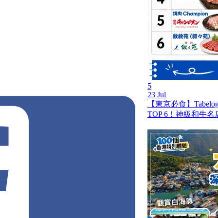
環美食
中環街市
中環甜品
5
23 Jul
【東京必食】Tabel
TOP 6！神級和牛