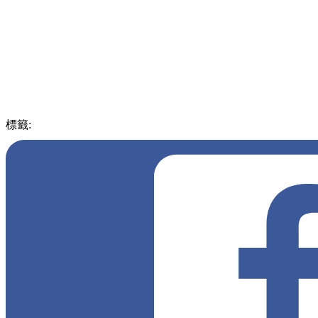
標籤:
中文(繁)
香港
香港
美食
甜品
香港美食
中環 / 上環 / 西環
中