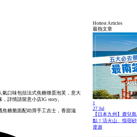
Hottest Articles
最熱文章
人氣口味包括法式焦糖燉蛋泡芙，意大
情請留意小店IG story。
1
27 Jul
嘅焦糖脆面配幼滑手工吉士，香甜滋
【日本九州】鹿兒島薩
點！活火山、指宿砂
度遊