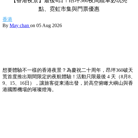
【香港夜景】最後4日！昂坪360夜間纜車必玩亮
點、霓虹市集與門票優惠
香港
By
May chan
on 05 Aug 2026
想要體驗不一樣的香港夜景？為慶祝二十周年，昂坪360破天
荒首度推出期間限定的夜航體驗！活動只限最後 4 天（8月8、
9、15、16日），讓旅客從東涌出發，於高空俯瞰大嶼山與香
港國際機場的璀璨燈海。