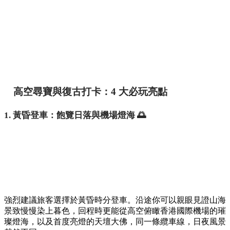
高空尋寶與復古打卡：4 大必玩亮點
1. 黃昏登車：飽覽日落與機場燈海 🌅
強烈建議旅客選擇於黃昏時分登車。沿途你可以親眼見證山海
景致慢慢染上暮色，回程時更能從高空俯瞰香港國際機場的璀
璨燈海，以及首度亮燈的天壇大佛，同一條纜車線，日夜風景