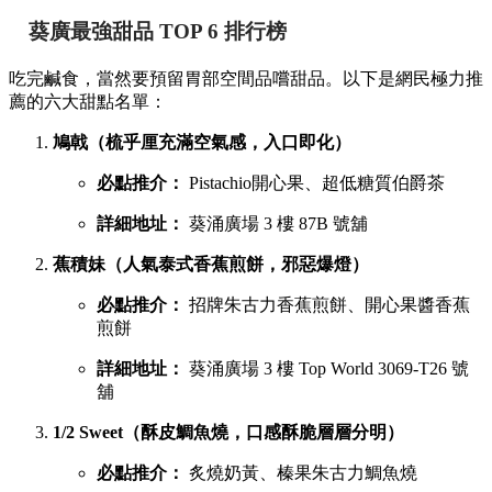
葵廣最強甜品 TOP 6 排行榜
吃完鹹食，當然要預留胃部空間品嚐甜品。以下是網民極力推
薦的六大甜點名單：
鳩戟（梳乎厘充滿空氣感，入口即化）
必點推介：
Pistachio開心果、超低糖質伯爵茶
詳細地址：
葵涌廣場 3 樓 87B 號舖
蕉積妹（人氣泰式香蕉煎餅，邪惡爆燈）
必點推介：
招牌朱古力香蕉煎餅、開心果醬香蕉
煎餅
詳細地址：
葵涌廣場 3 樓 Top World 3069-T26 號
舖
1/2 Sweet（酥皮鯛魚燒，口感酥脆層層分明）
必點推介：
炙燒奶黃、榛果朱古力鯛魚燒