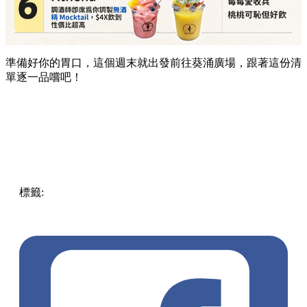
準備好你的胃口，這個週末就出發前往葵涌廣場，跟著這份清
單逐一品嚐吧！
標籤:
Hong Kong
香港
葵廣美食
葵芳好去處
葵芳 / 青衣
葵
涌廣場
葵廣掃街
香港平民美食
慧食貓
鳩戟
呦呦鹿鳴布丁
燒