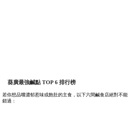
葵廣最強鹹點 TOP 6 排行榜
若你想品嚐濃郁惹味或飽肚的主食，以下六間鹹食店絕對不能
錯過：