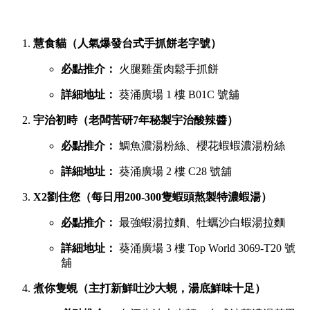
慧食貓（人氣爆發台式手抓餅老字號）
必點推介：
火腿雞蛋肉鬆手抓餅
詳細地址：
葵涌廣場 1 樓 B01C 號舖
宇治初時（老闆苦研7年秘製宇治酸辣醬）
必點推介：
鯛魚濃湯粉絲、櫻花蝦蝦濃湯粉絲
詳細地址：
葵涌廣場 2 樓 C28 號舖
X2劉住您（每日用200-300隻蝦頭熬製特濃蝦湯）
必點推介：
最強蝦湯拉麵、牡蠣沙白蝦湯拉麵
詳細地址：
葵涌廣場 3 樓 Top World 3069-T20 號
舖
煮你隻蜆（主打新鮮吐沙大蜆，湯底鮮味十足）