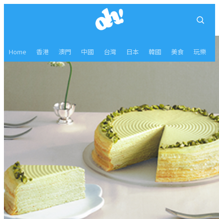
Home
香港
澳門
中國
台灣
日本
韓國
美食
玩樂