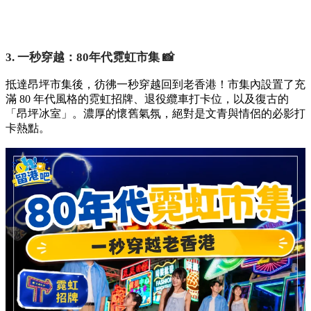
3. 一秒穿越：80年代霓虹市集 📸
抵達昂坪市集後，彷彿一秒穿越回到老香港！市集內設置了充
滿 80 年代風格的霓虹招牌、退役纜車打卡位，以及復古的
「昂坪冰室」。濃厚的懷舊氣氛，絕對是文青與情侶的必影打
卡熱點。