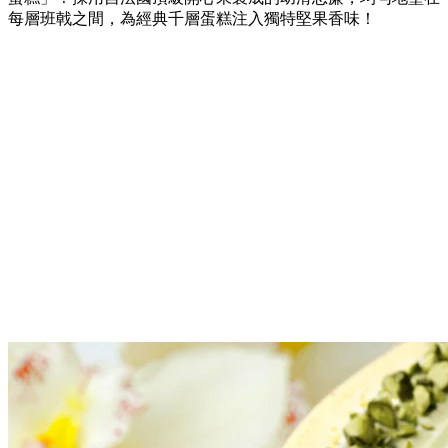
每層班戟之間，為經典千層蛋糕注入獨特堅果香味！