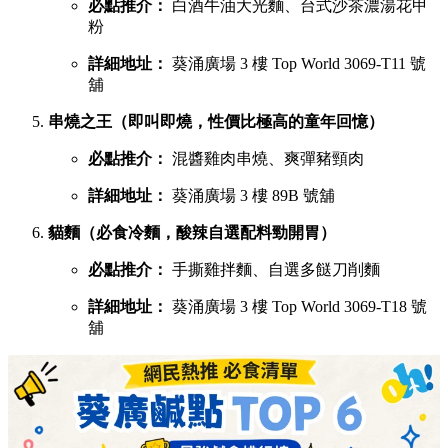
必點推介：
白酒牛油大光麵、台式沙茶濃湯花甲
粉
詳細地址：
葵涌廣場 3 樓 Top World 3069-T11 號
舖
串燒之王（即叫即燒，性價比極高的童年回憶）
必點推介：
混醬雞肉串燒、爽彈豬頸肉
詳細地址：
葵涌廣場 3 樓 89B 號舖
貓麵（必食冷麵，酸辣自選配料勁開胃）
必點推介：
手撕雞拌麵、自選多餸刀削麵
詳細地址：
葵涌廣場 3 樓 Top World 3069-T18 號
舖