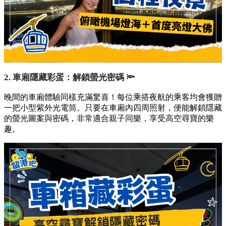
2. 車廂隱藏彩蛋：解鎖螢光密碼 🔦
晚間的車廂體驗同樣充滿驚喜！每位乘搭夜航的乘客均會獲贈
一把小型紫外光電筒。只要在車廂內四周照射，便能解鎖隱藏
的螢光圖案與密碼，非常適合親子同樂，享受高空尋寶的樂
趣。