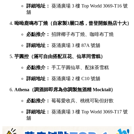
詳細地址：
葵涌廣場 3 樓 Top World 3069-T16 號
舖
呦呦鹿鳴布丁燒（自家製3層口感，曾登開飯熱店十大）
必點推介：
招牌椰子布丁燒、咖啡布丁燒
詳細地址：
葵涌廣場 3 樓 87A 號舖
芋圓控（滿可自由搭配豆花、仙草同雪糕）
必點推介：
手工芋圓仙草、配抹茶雪糕
詳細地址：
葵涌廣場 2 樓 C10 號舖
Athena（調酒師即席為你調製無酒精 Mocktail）
必點推介：
莓莓愛收兵、桃桃可恥但好飲
詳細地址：
葵涌廣場 3 樓 Top World 3069-T17 號
舖