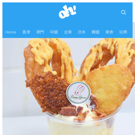
Home
香港
澳門
中國
台灣
日本
韓國
美食
玩樂