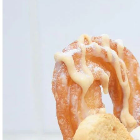
唔想食雪糕可以單嗌西班牙油條，可揀加唔加肉桂砂糖，亦可
追加特色醬料，包括鹹蛋醬、台灣黑糖、奶醬煉奶+花生、黑
朱古力醬、海鹽焦糖醬及雜莓果醬。