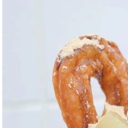
下次去葵廣記得試埋呢間西班牙油條雪糕杯啦！