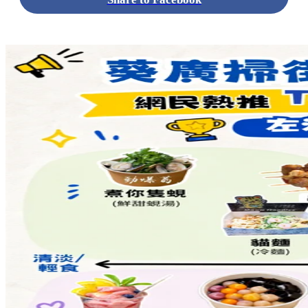
標籤:
中文(繁)
美食
香港
香港
美食
香港美食
掃街
葵廣美食
葵芳美食
葵廣
葵廣小食
葵芳 / 青衣