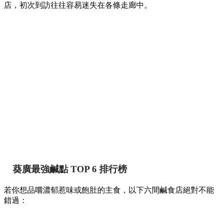
【葵廣掃街】網民熱推Top 12必食清單！最強鹹
甜點推介附詳細地址 🍢🥞
香港
By
May chan
on 07 Aug 2026
提到香港的平民美食聚集地，位於葵芳的葵涌廣場一直深受本
地人與遊客喜愛。商場內幾層樓密密麻麻開滿了上百間小食