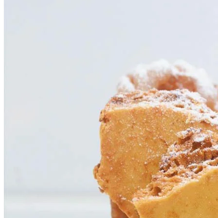
西班牙油條即叫即炸，香甜鬆脆！配上香滑雪糕更滿足！