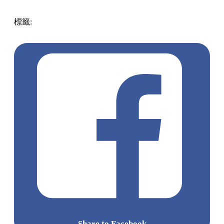
Bunny Churros
地址：葵富路7-11號葵涌廣場2樓2023店
點擊觀看全部相片: