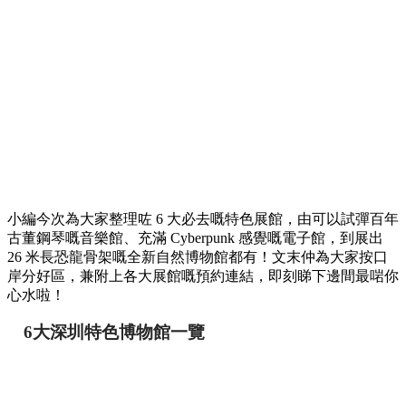
小編今次為大家整理咗 6 大必去嘅特色展館，由可以試彈百年
古董鋼琴嘅音樂館、充滿 Cyberpunk 感覺嘅電子館，到展出
26 米長恐龍骨架嘅全新自然博物館都有！文末仲為大家按口
岸分好區，兼附上各大展館嘅預約連結，即刻睇下邊間最啱你
心水啦！
6大深圳特色博物館一覽