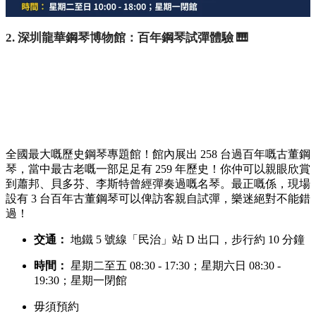
2. 深圳龍華鋼琴博物館：百年鋼琴試彈體驗 🎹
全國最大嘅歷史鋼琴專題館！館內展出 258 台過百年嘅古董鋼
琴，當中最古老嘅一部足足有 259 年歷史！你仲可以親眼欣賞
到蕭邦、貝多芬、李斯特曾經彈奏過嘅名琴。最正嘅係，現場
設有 3 台百年古董鋼琴可以俾訪客親自試彈，樂迷絕對不能錯
過！
交通：
地鐵 5 號線「民治」站 D 出口，步行約 10 分鐘
時間：
星期二至五 08:30 - 17:30；星期六日 08:30 -
19:30；星期一閉館
毋須預約