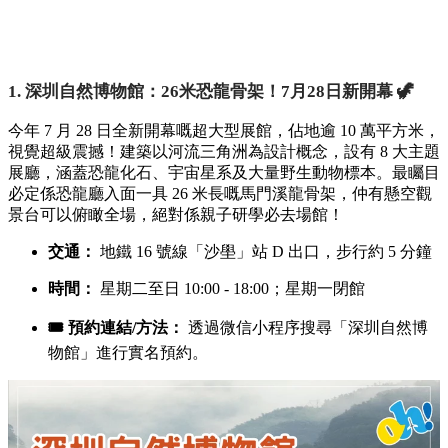
1. 深圳自然博物館：26米恐龍骨架！7月28日新開幕 🦖
今年 7 月 28 日全新開幕嘅超大型展館，佔地逾 10 萬平方米，
視覺超級震撼！建築以河流三角洲為設計概念，設有 8 大主題
展廳，涵蓋恐龍化石、宇宙星系及大量野生動物標本。最矚目
必定係恐龍廳入面一具 26 米長嘅馬門溪龍骨架，仲有懸空觀
景台可以俯瞰全場，絕對係親子研學必去場館！
交通：
地鐵 16 號線「沙壆」站 D 出口，步行約 5 分鐘
時間：
星期二至日 10:00 - 18:00；星期一閉館
🎟️ 預約連結/方法：
透過微信小程序搜尋「深圳自然博
物館」進行實名預約。