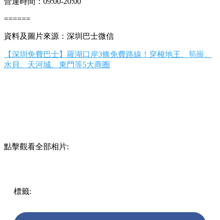
營運時間：09:00-20:00
======
資料及圖片來源：深圳巴士微信
【深圳免費巴士】羅湖口岸3條免費路線！穿梭地王、筍崗、
水貝、天河城、東門等5大商圈
點擊觀看全部相片:
標籤:
中文(繁)
深圳
中國
中國
熱話
深圳好去處
壹方城
萬象
天地
海岸城
深圳灣口岸
深圳免費巴士