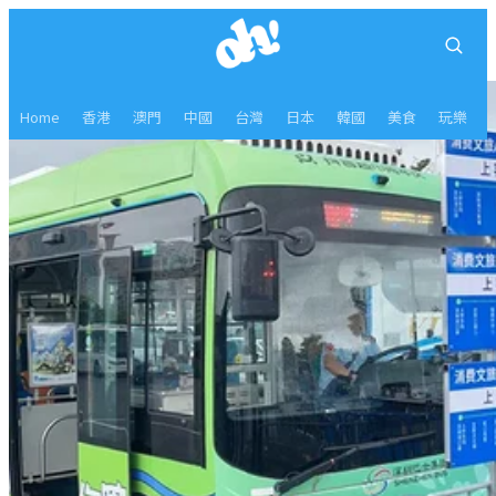
Home
香港
澳門
中國
台灣
日本
韓國
美食
玩樂