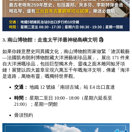
3. 南山博物館：走進太平洋最神秘島嶼文明 🗿
如果你鍾意歷史同異國文化，南山博物館而家做緊「滄溟載藝
—法國凱布朗利博物館藏大洋洲藝術珍品展」。展出 171 件來
自大洋洲嘅珍品，包括巨型獨木舟、靈魂之面木雕同鯨牙項
鏈！展覽以四大篇章呈現六萬五千年嘅海洋文明，傳遞「海洋
是道路，萬物有靈」嘅獨特世界觀。
交通：
地鐵 12 號線「南頭古城」站 E4 出口直達
時間：
星期二至日 10:00 - 18:00（星期六延長至
21:00）；星期一閉館
毋須預約