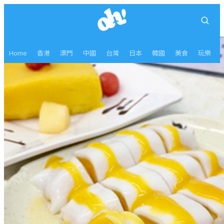
Home
香港
澳門
中國
台灣
日本
韓國
美食
玩樂