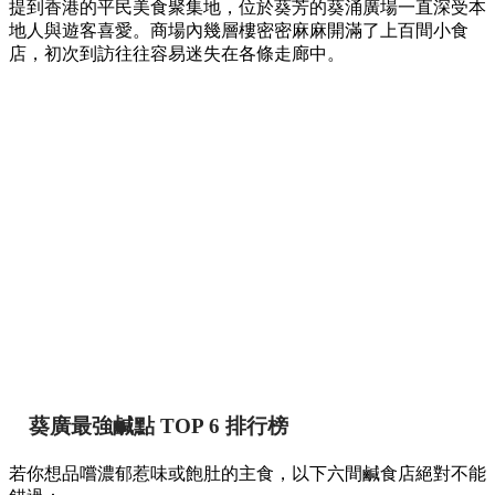
提到香港的平民美食聚集地，位於葵芳的葵涌廣場一直深受本
地人與遊客喜愛。商場內幾層樓密密麻麻開滿了上百間小食
店，初次到訪往往容易迷失在各條走廊中。
葵廣最強鹹點 TOP 6 排行榜
若你想品嚐濃郁惹味或飽肚的主食，以下六間鹹食店絕對不能