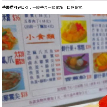
芒果撈河
好吸引，一啖芒果一啖腸粉，口感豐富。