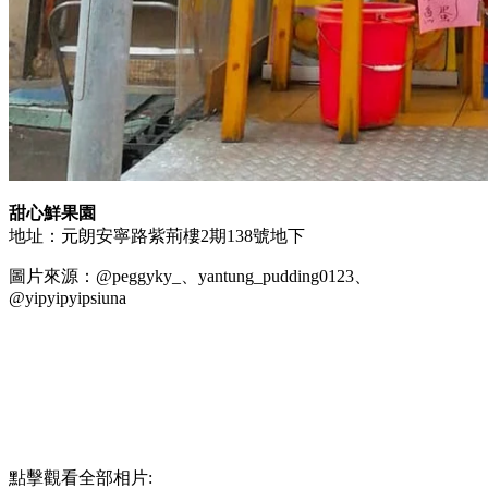
甜心鮮果園
地址：元朗安寧路紫荊樓2期138號地下
圖片來源：@peggyky_、yantung_pudding0123、
@yipyipyipsiuna
點擊觀看全部相片: