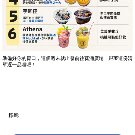
準備好你的胃口，這個週末就出發前往葵涌廣場，跟著這份清
單逐一品嚐吧！
標籤:
Hong Kong
香港
葵廣美食
葵芳好去處
葵芳 / 青衣
葵
涌廣場
葵廣掃街
香港平民美食
慧食貓
鳩戟
呦呦鹿鳴布丁
燒