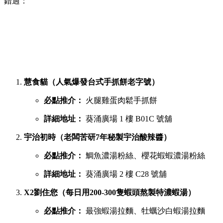
錯過：
慧食貓（人氣爆發台式手抓餅老字號）
必點推介：
火腿雞蛋肉鬆手抓餅
詳細地址：
葵涌廣場 1 樓 B01C 號舖
宇治初時（老闆苦研7年秘製宇治酸辣醬）
必點推介：
鯛魚濃湯粉絲、櫻花蝦蝦濃湯粉絲
詳細地址：
葵涌廣場 2 樓 C28 號舖
X2劉住您（每日用200-300隻蝦頭熬製特濃蝦湯）
必點推介：
最強蝦湯拉麵、牡蠣沙白蝦湯拉麵