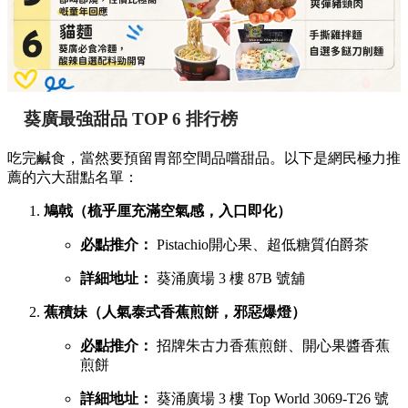
葵廣最強甜品 TOP 6 排行榜
吃完鹹食，當然要預留胃部空間品嚐甜品。以下是網民極力推
薦的六大甜點名單：
鳩戟（梳乎厘充滿空氣感，入口即化）
必點推介：
Pistachio開心果、超低糖質伯爵茶
詳細地址：
葵涌廣場 3 樓 87B 號舖
蕉積妹（人氣泰式香蕉煎餅，邪惡爆燈）
必點推介：
招牌朱古力香蕉煎餅、開心果醬香蕉
煎餅
詳細地址：
葵涌廣場 3 樓 Top World 3069-T26 號