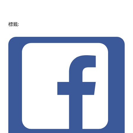
標籤:
中文(繁)
美食
香港
香港
美食
甜品店
甜品
香港美食
元
朗美食
元朗 / 天水圍
芒果