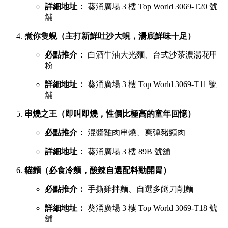
詳細地址：
葵涌廣場 3 樓 Top World 3069-T20 號
舖
煮你隻蜆（主打新鮮吐沙大蜆，湯底鮮味十足）
必點推介：
白酒牛油大光麵、台式沙茶濃湯花甲
粉
詳細地址：
葵涌廣場 3 樓 Top World 3069-T11 號
舖
串燒之王（即叫即燒，性價比極高的童年回憶）
必點推介：
混醬雞肉串燒、爽彈豬頸肉
詳細地址：
葵涌廣場 3 樓 89B 號舖
貓麵（必食冷麵，酸辣自選配料勁開胃）
必點推介：
手撕雞拌麵、自選多餸刀削麵
詳細地址：
葵涌廣場 3 樓 Top World 3069-T18 號
舖