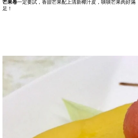
芒果卷
一定要試，香甜芒果配上清新椰汁皮，啖啖芒果肉好滿
足！