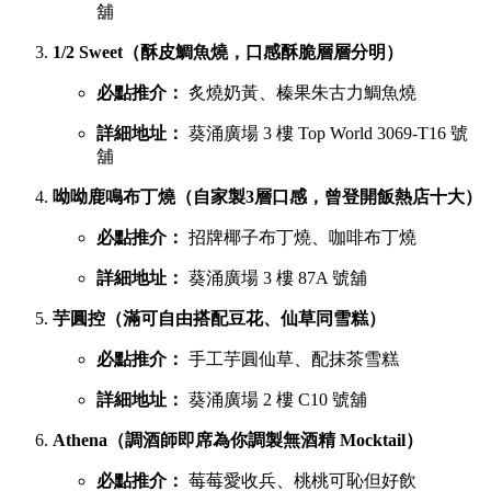
舖
1/2 Sweet（酥皮鯛魚燒，口感酥脆層層分明）
必點推介：
炙燒奶黃、榛果朱古力鯛魚燒
詳細地址：
葵涌廣場 3 樓 Top World 3069-T16 號
舖
呦呦鹿鳴布丁燒（自家製3層口感，曾登開飯熱店十大）
必點推介：
招牌椰子布丁燒、咖啡布丁燒
詳細地址：
葵涌廣場 3 樓 87A 號舖
芋圓控（滿可自由搭配豆花、仙草同雪糕）
必點推介：
手工芋圓仙草、配抹茶雪糕
詳細地址：
葵涌廣場 2 樓 C10 號舖
Athena（調酒師即席為你調製無酒精 Mocktail）
必點推介：
莓莓愛收兵、桃桃可恥但好飲