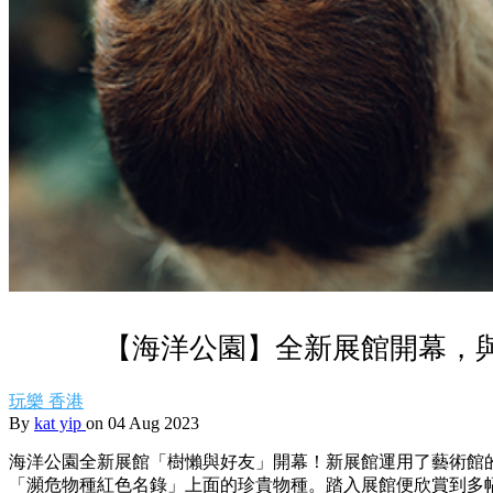
【海洋公園】全新展館開幕，
玩樂
香港
By
kat yip
on 04 Aug 2023
海洋公園全新展館「樹懶與好友」開幕！新展館運用了藝術館的
「瀕危物種紅色名錄」上面的珍貴物種。踏入展館便欣賞到多幅