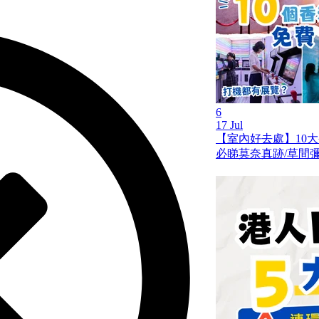
6
17 Jul
【室內好去處】10
必睇莫奈真跡/草間彌