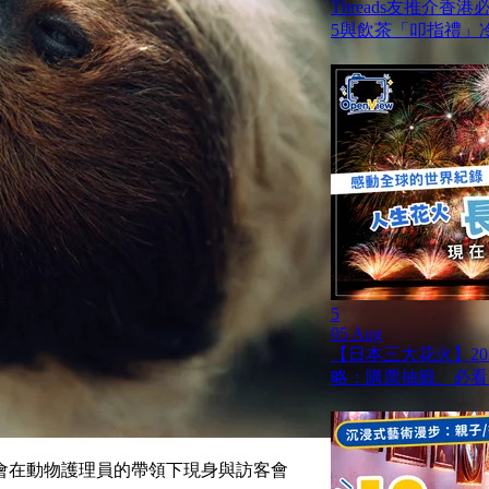
Threads友推介香
5與飲茶「叩指禮」
5
05 Aug
【日本三大花火】20
略：購票抽籤、必看
會在動物護理員的帶領下現身與訪客會