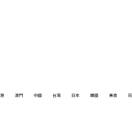
港
澳門
中國
台灣
日本
韓國
美食
玩