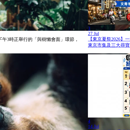
3
27 Jul
【東京夏祭2026】
下午3時正舉行的「與樹懶會面」環節，
東京市集及三大尋寶
4
14 Jul