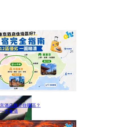
京酒店推介住哪區？
點一文看清