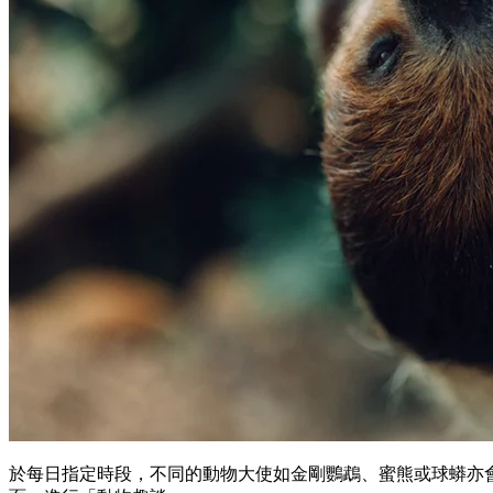
於每日指定時段，不同的動物大使如金剛鸚鵡、蜜熊或球蟒亦