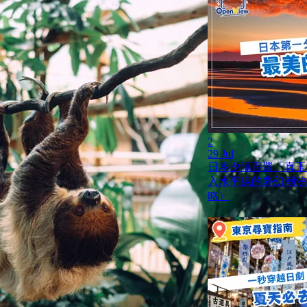
2
29 Jul
日本夕陽百選「真玉
入水平線的夢幻潮汐
略）