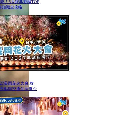
港必吃！5大經典茶樓TOP
冷知識全攻略
27長岡花火大會 攻
亮點與交通住宿推介