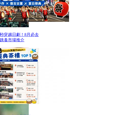
一秒穿越日劇！8月必去
跳蚤市場推介