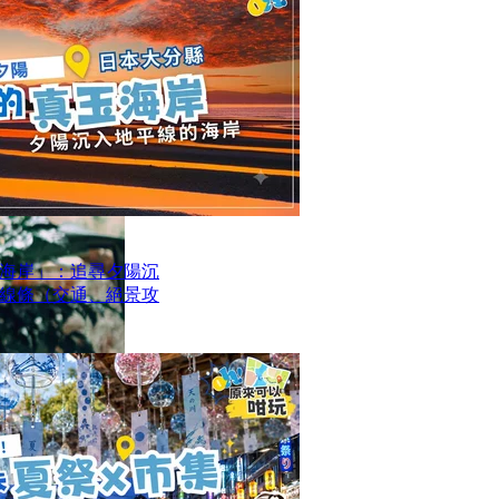
海岸」：追尋夕陽沉
線條（交通、絕景攻