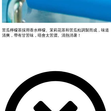
苦瓜檸檬茶採用香水檸檬、茉莉花茶和苦瓜粒調製而成，味道
清爽，帶有甘苦味，唔會太苦澀。清熱消暑！