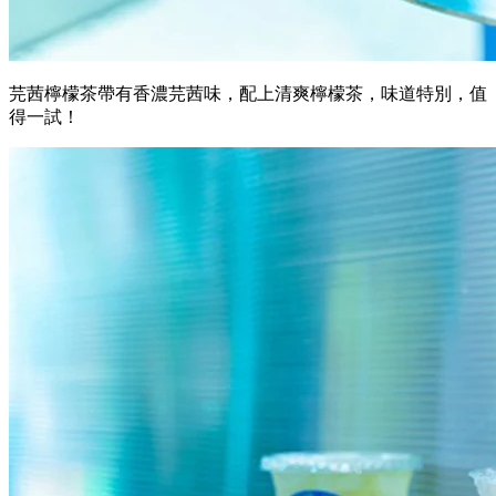
芫茜檸檬茶帶有香濃芫茜味，配上清爽檸檬茶，味道特別，值
得一試！