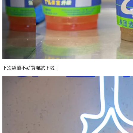
下次經過不妨買嚟試下啦！