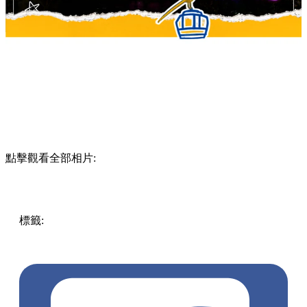
點擊觀看全部相片:
標籤:
Hong Kong
香港
香港打卡
週末好去處
昂坪360
昂坪
360夜間纜車
香港夜景
大嶼山景點
霓虹市集
903音樂會
昂
坪市集