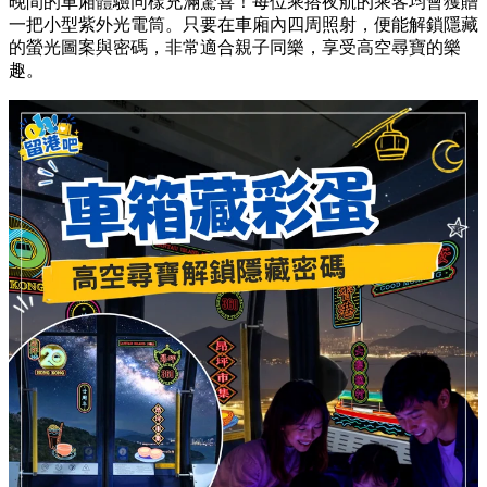
晚間的車廂體驗同樣充滿驚喜！每位乘搭夜航的乘客均會獲贈
一把小型紫外光電筒。只要在車廂內四周照射，便能解鎖隱藏
的螢光圖案與密碼，非常適合親子同樂，享受高空尋寶的樂
趣。