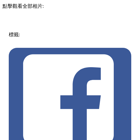
點擊觀看全部相片:
標籤:
中文(繁)
香港
香港
美食
人氣美食
香港美食
旺角美食
旺角 / 太子 / 大角咀
茶飲店
茶飲
香港茶飲店