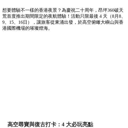
想要體驗不一樣的香港夜景？為慶祝二十周年，昂坪360破天
荒首度推出期間限定的夜航體驗！活動只限最後 4 天（8月8、
9、15、16日），讓旅客從東涌出發，於高空俯瞰大嶼山與香
港國際機場的璀璨燈海。
高空尋寶與復古打卡：4 大必玩亮點