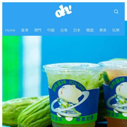
Home
香港
澳門
中國
台灣
日本
韓國
美食
玩樂