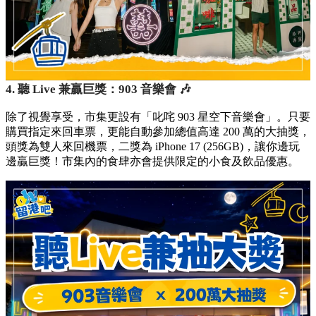
4. 聽 Live 兼贏巨獎：903 音樂會 🎶
除了視覺享受，市集更設有「叱咤 903 星空下音樂會」。只要
購買指定來回車票，更能自動參加總值高達 200 萬的大抽獎，
頭獎為雙人來回機票，二獎為 iPhone 17 (256GB)，讓你邊玩
邊贏巨獎！市集內的食肆亦會提供限定的小食及飲品優惠。