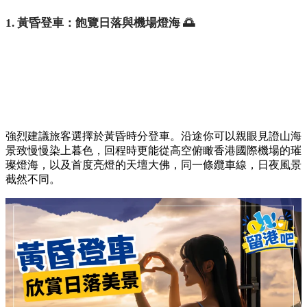
1. 黃昏登車：飽覽日落與機場燈海 🌅
強烈建議旅客選擇於黃昏時分登車。沿途你可以親眼見證山海
景致慢慢染上暮色，回程時更能從高空俯瞰香港國際機場的璀
璨燈海，以及首度亮燈的天壇大佛，同一條纜車線，日夜風景
截然不同。