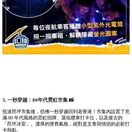
3. 一秒穿越：80年代霓虹市集 📸
抵達昂坪市集後，彷彿一秒穿越回到老香港！市集內設置了充
滿 80 年代風格的霓虹招牌、退役纜車打卡位，以及復古的
「昂坪冰室」。濃厚的懷舊氣氛，絕對是文青與情侶的必影打
卡熱點。