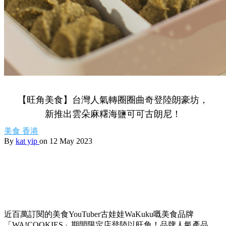
【旺角美食】台灣人氣轉圈圈曲奇登陸朗豪坊，
新推出雲朵麻糬海鹽可可古朗尼！
美食
香港
By
kat yip
on 12 May 2023
近百萬訂閱的美食
YouTuber
古娃娃
WaKuku嘅美食
品牌
「
WA!COOKIES
」期間限定店登陸以旺角！品牌人氣產品