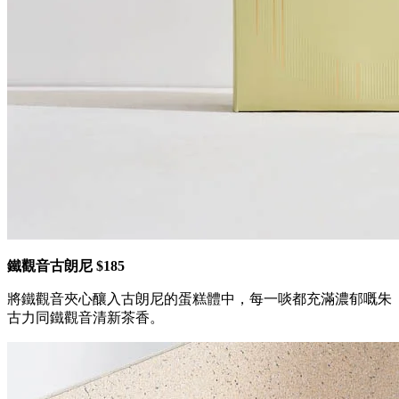
鐵觀音
古朗尼
$185
將鐵觀音夾心釀入古朗尼的蛋糕體中，每一啖都充滿濃郁嘅朱
古力同鐵觀音清新茶香。