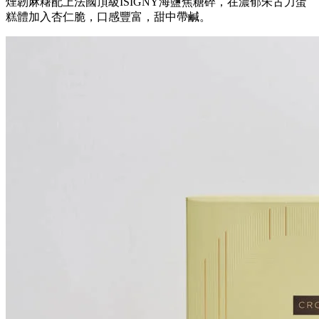
煙韌麻糬配上法國頂級
ISIGNY
海鹽焦糖碎，在濃郁朱古力蛋
糕體加入杏仁脆，口感豐富，甜中帶鹹。