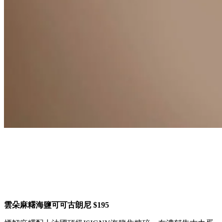
雲朵麻糬海鹽可可
古朗尼
$195