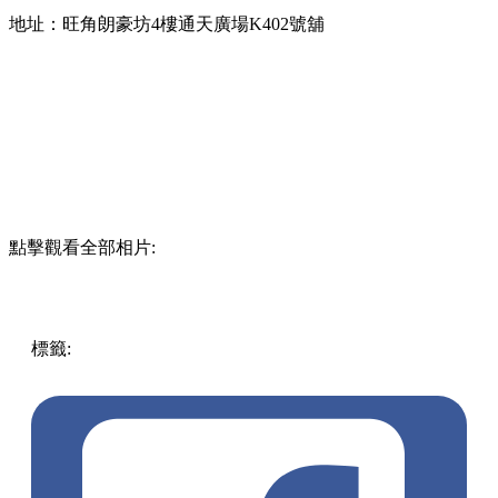
地址：旺角朗豪坊4樓通天廣場K402號舖
點擊觀看全部相片:
標籤:
中文(繁)
香港
香港
美食
香港美食
旺角美食
旺角
旺角
/ 太子 / 大角咀
朗豪坊
旺角甜品
曲奇