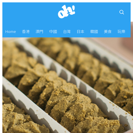
Home
香港
澳門
中國
台灣
日本
韓國
美食
玩樂