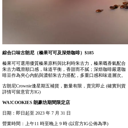
綜合口味古朗尼（
榛果可可及深焙咖啡）
$185
榛果可可
選用優質榛果原料與比利時朱古力，榛果嘅香氣配合
朱古力嘅滑順口感，味道平衡，香甜而不膩；深焙咖啡
嚴選咖
啡豆作為夾心內餡與濃郁朱古力搭配，多重口感和味道層次。
古朗尼Crownie逢星期五補貨，數量有限，賣完即止 (確實到貨
詳情可留意官方IG)
WA!COOKIES 朗豪坊期間限定店
日期：即日起至 2023 年 7 月 31 日
營業時間：上午11 時至晚上 9 時 (以官方IG公佈為準)