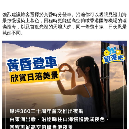
強烈建議旅客選擇於黃昏時分登車。沿途你可以親眼見證山海
景致慢慢染上暮色，回程時更能從高空俯瞰香港國際機場的璀
璨燈海，以及首度亮燈的天壇大佛，同一條纜車線，日夜風景
截然不同。