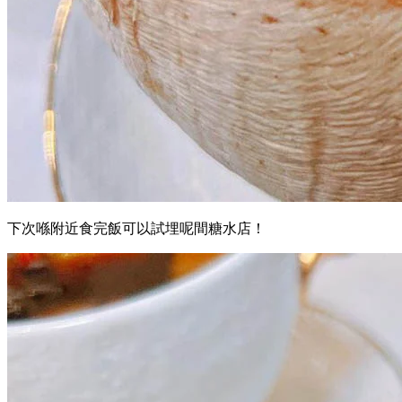
下次喺附近食完飯可以試埋呢間糖水店！