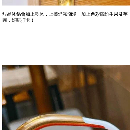
甜品冰鍋會加上乾冰，上檯煙霧瀰漫，加上色彩繽紛生果及芋
圓，好啱打卡！