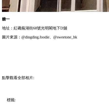
糖一
地址：紅磡蕪湖街68號光明閣地下D舖
圖片來源：@dingding.foodie、@sweetone_hk
點擊觀看全部相片:
標籤:
中文(繁)
香港
美食
甜品
紅磡美食
紅磡
紅磡 / 土瓜灣 /
九龍城
紅磡甜品
紅磡糖水
糖水店