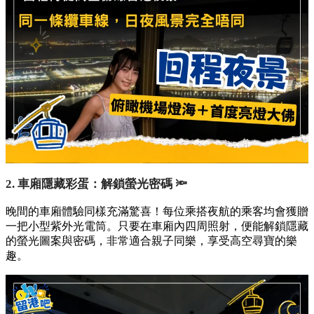
2. 車廂隱藏彩蛋：解鎖螢光密碼 🔦
晚間的車廂體驗同樣充滿驚喜！每位乘搭夜航的乘客均會獲贈
一把小型紫外光電筒。只要在車廂內四周照射，便能解鎖隱藏
的螢光圖案與密碼，非常適合親子同樂，享受高空尋寶的樂
趣。