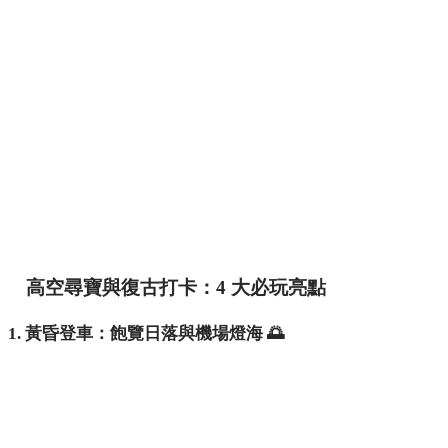
高空尋寶與復古打卡：4 大必玩亮點
1. 黃昏登車：飽覽日落與機場燈海 🌅