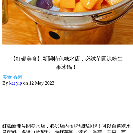
【紅磡美食】新開特色糖水店，必試芋圓涼粉生
果冰鍋！
美食
香港
By
kat yip
on 12 May 2023
紅磡新開咗間糖水店，必試店內招牌甜點冰鍋！可以自選糖水
及配料，多達11款配料，包括芋圓、涼粉、香蕉、芒果、西