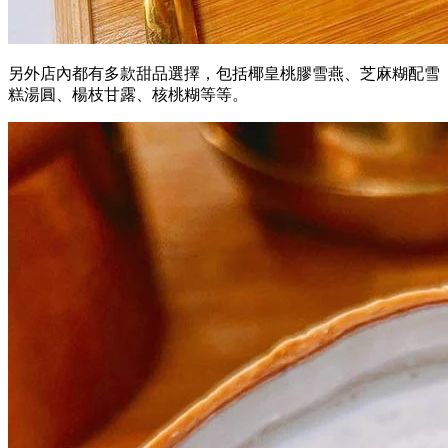
另外店內都有多款甜品選擇，包括椰皇桃膠雪燕、芝麻糊配雪
糕湯圓、楊枝甘露、核桃糊等等。