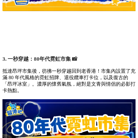
3. 一秒穿越：80年代霓虹市集 📸
抵達昂坪市集後，彷彿一秒穿越回到老香港！市集內設置了充
滿 80 年代風格的霓虹招牌、退役纜車打卡位，以及復古的
「昂坪冰室」。濃厚的懷舊氣氛，絕對是文青與情侶的必影打
卡熱點。