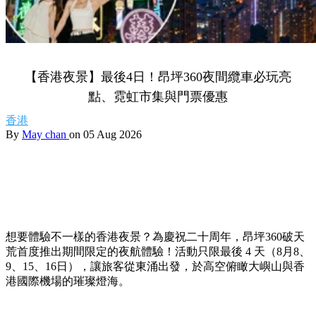
【香港夜景】最後4日！昂坪360夜間纜車必玩亮
點、霓虹市集與門票優惠
香港
By
May chan
on 05 Aug 2026
想要體驗不一樣的香港夜景？為慶祝二十周年，昂坪360破天
荒首度推出期間限定的夜航體驗！活動只限最後 4 天（8月8、
9、15、16日），讓旅客從東涌出發，於高空俯瞰大嶼山與香
港國際機場的璀璨燈海。