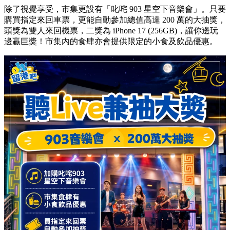
除了視覺享受，市集更設有「叱咤 903 星空下音樂會」。只要
購買指定來回車票，更能自動參加總值高達 200 萬的大抽獎，
頭獎為雙人來回機票，二獎為 iPhone 17 (256GB)，讓你邊玩
邊贏巨獎！市集內的食肆亦會提供限定的小食及飲品優惠。