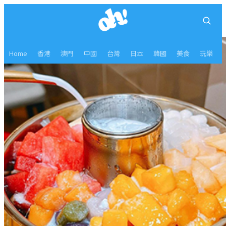
Home
香港
澳門
中國
台灣
日本
韓國
美食
玩樂