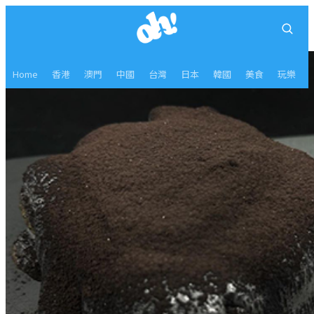
Home
香港
澳門
中國
台灣
日本
韓國
美食
玩樂