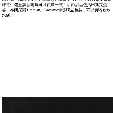
味道~ 鐘意試新嘢嘅可以買嚟一試！店內甜品包括巴斯克蛋
糕、布朗尼同Tiramisu。Brownie仲係獨立包裝，可以買嚟咗散
水餅。