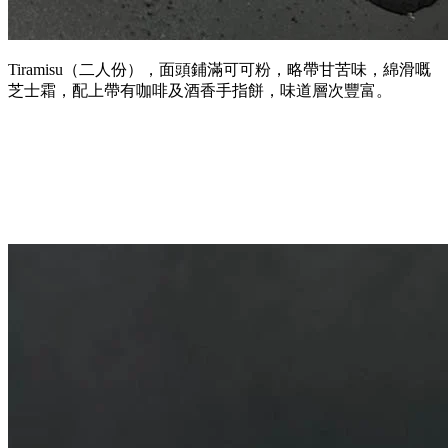
Tiramisu（二人份），面頭鋪滿可可粉，略帶甘苦味，綿滑嘅
芝士霜，配上帶有咖啡及酒香手指餅，味道層次豐富。