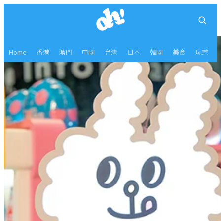
Home
香港
澳門
中國
台灣
日本
韓國
美食
玩樂