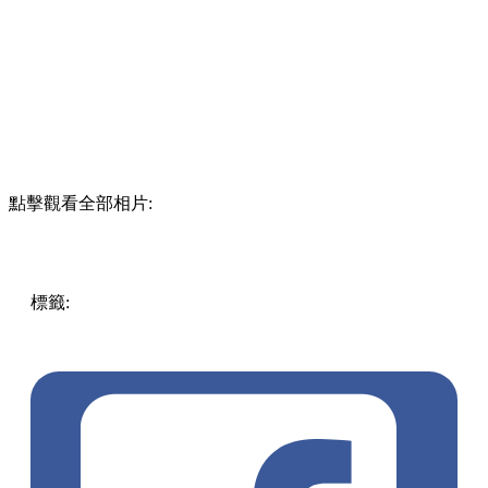
點擊觀看全部相片:
標籤:
中文(繁)
香港
香港
玩樂
打卡
香港好去處
旺角
旺角好
去處
旺角 / 太子 / 大角咀
朗豪坊
BunniKonbiny
兔子便利商
店