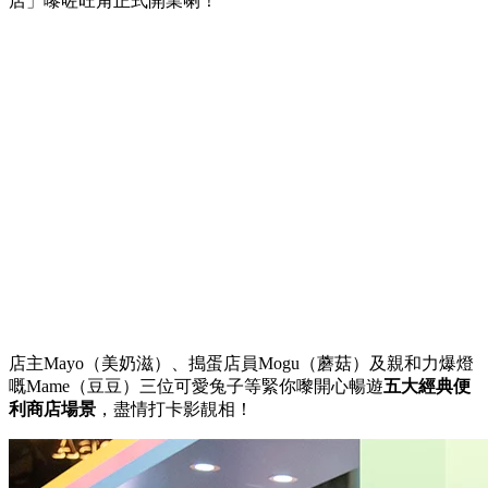
店」嚟咗旺角正式開業喇！
店主Mayo（美奶滋）、搗蛋店員Mogu（蘑菇）及親和力爆燈
嘅Mame（豆豆）三位可愛兔子等緊你嚟
開心暢遊
五大經典便
利商店場景
，盡情打卡影靚相！