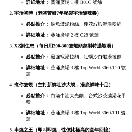
詳細地址：
葵涌廣場 1 樓 B01C 號舖
宇治初時（老闆苦研7年秘製宇治酸辣醬）
必點推介：
鯛魚濃湯粉絲、櫻花蝦蝦濃湯粉絲
詳細地址：
葵涌廣場 2 樓 C28 號舖
X2劉住您（每日用200-300隻蝦頭熬製特濃蝦湯）
必點推介：
最強蝦湯拉麵、牡蠣沙白蝦湯拉麵
詳細地址：
葵涌廣場 3 樓 Top World 3069-T20 號
舖
煮你隻蜆（主打新鮮吐沙大蜆，湯底鮮味十足）
必點推介：
白酒牛油大光麵、台式沙茶濃湯花甲
粉
詳細地址：
葵涌廣場 3 樓 Top World 3069-T11 號
舖
串燒之王（即叫即燒，性價比極高的童年回憶）