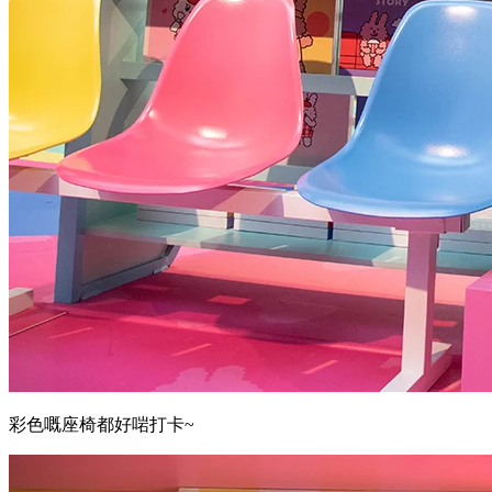
彩色嘅座椅都好啱打卡~