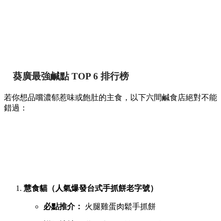
葵廣最強鹹點 TOP 6 排行榜
若你想品嚐濃郁惹味或飽肚的主食，以下六間鹹食店絕對不能
錯過：
慧食貓（人氣爆發台式手抓餅老字號）
必點推介：
火腿雞蛋肉鬆手抓餅