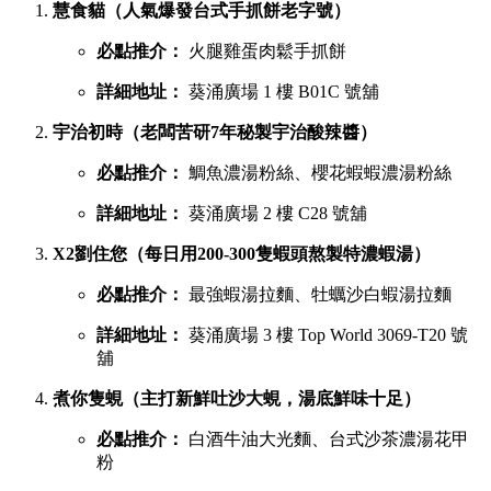
葵廣最強鹹點 TOP 6 排行榜
若你想品嚐濃郁惹味或飽肚的主食，以下六間鹹食店絕對不能
錯過：