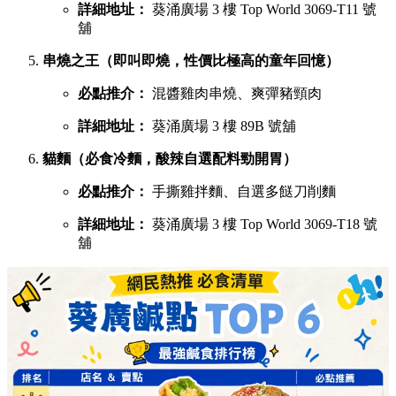
慧食貓（人氣爆發台式手抓餅老字號）
必點推介：
火腿雞蛋肉鬆手抓餅
詳細地址：
葵涌廣場 1 樓 B01C 號舖
宇治初時（老闆苦研7年秘製宇治酸辣醬）
必點推介：
鯛魚濃湯粉絲、櫻花蝦蝦濃湯粉絲
詳細地址：
葵涌廣場 2 樓 C28 號舖
X2劉住您（每日用200-300隻蝦頭熬製特濃蝦湯）
必點推介：
最強蝦湯拉麵、牡蠣沙白蝦湯拉麵
詳細地址：
葵涌廣場 3 樓 Top World 3069-T20 號
舖
煮你隻蜆（主打新鮮吐沙大蜆，湯底鮮味十足）
必點推介：
白酒牛油大光麵、台式沙茶濃湯花甲
粉