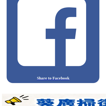
註：
^ 新客戶指在新卡的批核過程中， 沒有申請或並不持有、或在
新卡的申請日期前12個月內未曾持有及/或沒有取消任何由
DBS發出的信用卡主卡（包括聯營卡）的申請人
點擊觀看全部相片:
標籤:
中文(繁)
香港
台灣
韓國
日本
泰國
旅行
熱話
信用卡
DBS Black World Mastercard
海外簽賬
積分
儲里數
DBS
Card+
dbs