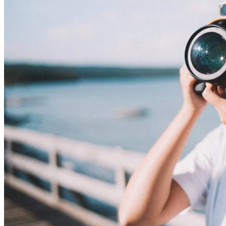
*須在申請日期後一個月內交回所需全部證明文件並成功申請
為DBS Black World Mastercard（「新卡」）主要持卡人申請人
^ 以DBS$48 = 1,000里數兌換率計算。
# 以每HK$250 = DBS$2計算，由於DBS$以整數為一單位，所
得的DBS$將截至整數。
+ 以每HK$250 = DBS$3計算，由於DBS$以整數為一單位，所
得的DBS$將截至整數。
* 本地簽賬及海外簽賬上限分別為HK$178,000及HK$90,000，
超出上限時，本地簽賬及海外簽賬的額外獎賞分別為DBS$880
及DBS$360。