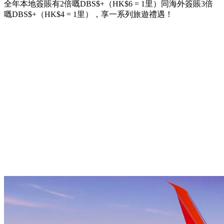
全年本地簽賬有2倍嘅DBS$+（HK$6 = 1里）同海外簽賬3倍
嘅DBS$+（HK$4 = 1里），享一系列旅遊禮遇！