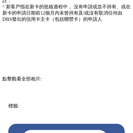
新客戶於新卡發出日期後2個月內(「簽賬期」)於成功申請任
何12個月或以上Flexi Shopping 分期計劃(金額不限)可享額外
2,000里數 (「額外獎賞」)！
除此之外，DBS Black World Mastercard®仲有旅遊禮遇，於旅
遊商戶或網上簽賬透過Card+ app「一扣即享」以DBS$對銷有
關簽賬8折。DBS Black World Mastercard®於iGO Rewards預訂
機票、酒店或自由行套票更獨享全年55折！
DBS Black World Mastercard® 可兌換多種飛行里數，「亞洲萬
里通」更可即兌換即入帳！DBS$積分無限期，隨時飛隨時
換！
另外，而家喺Expedia指定網站預訂酒店，DBS Black World
Mastercard®持卡人可享高達HK$450折扣，旅遊期限仲去到
2023年10月31日！優惠詳情：
go.dbs.com/hk-expedia
呢張卡就最適合成日去旅行嘅人申請，喺香港買好行程嘅準
備，再去外地shopping掃貨，隨時可以換埋下一次旅行嘅機
票！
DBS Black World Mastercard®