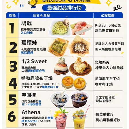
呦呦鹿鳴布丁燒（自家製3層口感，曾登開飯熱店十大）
必點推介：
招牌椰子布丁燒、咖啡布丁燒
詳細地址：
葵涌廣場 3 樓 87A 號舖
芋圓控（滿可自由搭配豆花、仙草同雪糕）
必點推介：
手工芋圓仙草、配抹茶雪糕
詳細地址：
葵涌廣場 2 樓 C10 號舖
Athena（調酒師即席為你調製無酒精 Mocktail）
必點推介：
莓莓愛收兵、桃桃可恥但好飲
詳細地址：
葵涌廣場 3 樓 Top World 3069-T17 號
舖