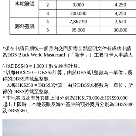
新客戶喺新卡發出日期後2個月內成功申請任何12個月或以上
Flexi Shopping 分期計劃(金額不限)更可享額外2,000里數！合
共迎新高達80,000里！
里數獎賞將以DBS$形式贈予合資格新客戶，供新客戶自行換
領里數，因此新客戶必須選擇參與DBS$自選換領計劃。新客
戶獲贈嘅DBS$包括新客戶喺DBS$獎賞計劃下可獲得簽賬獎
賞。