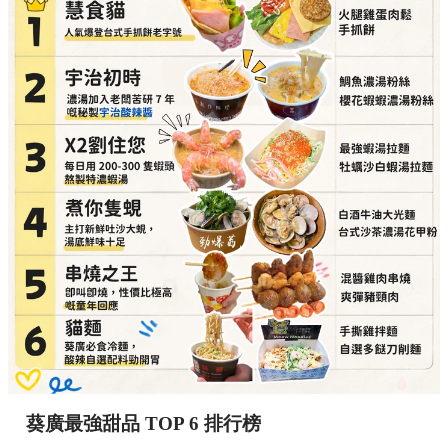
詳細地址：
葵涌廣場 3 樓 Top World 3069-T11 號
舖
串燒之王（即叫即燒，性價比極高的童年回憶）
必點推介：
混醬雞肉串燒、爽彈豬頸肉
詳細地址：
葵涌廣場 3 樓 89B 號舖
貓麵（必食冷麵，酸辣自選配料勁開胃）
必點推介：
手撕雞拌麵、自選多餸刀削麵
詳細地址：
葵涌廣場 3 樓 Top World 3069-T18 號
舖