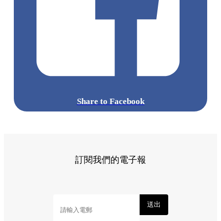
準備好你的胃口，這個週末就出發前往葵涌廣場，跟著這份清
單逐一品嚐吧！
標籤:
Hong Kong
香港
葵廣美食
葵芳好去處
葵芳 / 青衣
葵
涌廣場
葵廣掃街
香港平民美食
慧食貓
鳩戟
呦呦鹿鳴布丁
燒