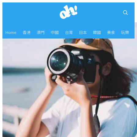
Home
香港
澳門
中國
台灣
日本
韓國
美食
玩樂