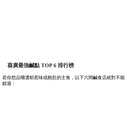
【葵廣掃街】網民熱推Top 12必食清單！最強鹹
甜點推介附詳細地址 🍢🥞
香港
By
May chan
on 07 Aug 2026
提到香港的平民美食聚集地，位於葵芳的葵涌廣場一直深受本
地人與遊客喜愛。商場內幾層樓密密麻麻開滿了上百間小食
店，初次到訪往往容易迷失在各條走廊中。