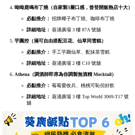
吃完鹹食，當然要預留胃部空間品嚐甜品。以下是網民極力推
薦的六大甜點名單：
鳩戟（梳乎厘充滿空氣感，入口即化）
必點推介：
Pistachio開心果、超低糖質伯爵茶
詳細地址：
葵涌廣場 3 樓 87B 號舖
蕉積妹（人氣泰式香蕉煎餅，邪惡爆燈）
必點推介：
招牌朱古力香蕉煎餅、開心果醬香蕉
煎餅
詳細地址：
葵涌廣場 3 樓 Top World 3069-T26 號
舖
1/2 Sweet（酥皮鯛魚燒，口感酥脆層層分明）
必點推介：
炙燒奶黃、榛果朱古力鯛魚燒
詳細地址：
葵涌廣場 3 樓 Top World 3069-T16 號
舖