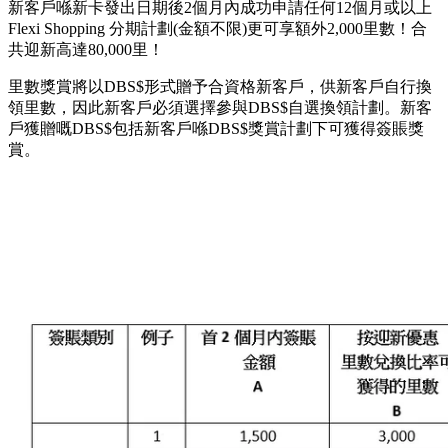
以上累積里數獎賞共78,000，用DBS$3,744就可以兌換到啦！