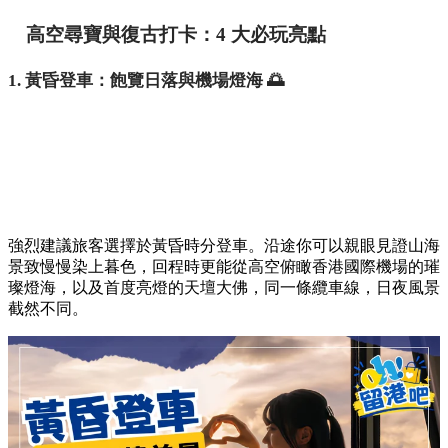
高空尋寶與復古打卡：4 大必玩亮點
1. 黃昏登車：飽覽日落與機場燈海 🌅
強烈建議旅客選擇於黃昏時分登車。沿途你可以親眼見證山海
景致慢慢染上暮色，回程時更能從高空俯瞰香港國際機場的璀
璨燈海，以及首度亮燈的天壇大佛，同一條纜車線，日夜風景
截然不同。