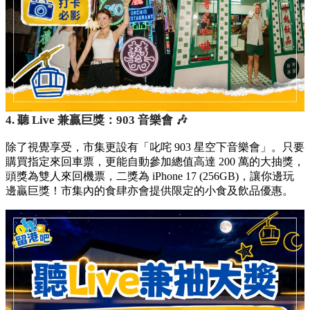
4. 聽 Live 兼贏巨獎：903 音樂會 🎶
除了視覺享受，市集更設有「叱咤 903 星空下音樂會」。只要
購買指定來回車票，更能自動參加總值高達 200 萬的大抽獎，
頭獎為雙人來回機票，二獎為 iPhone 17 (256GB)，讓你邊玩
邊贏巨獎！市集內的食肆亦會提供限定的小食及飲品優惠。