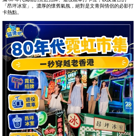
「昂坪冰室」。濃厚的懷舊氣氛，絕對是文青與情侶的必影打
卡熱點。