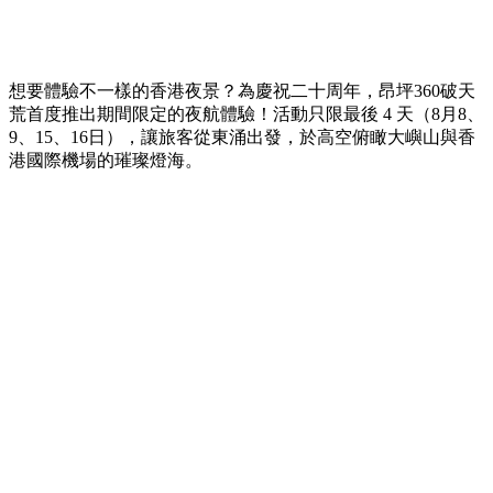
想要體驗不一樣的香港夜景？為慶祝二十周年，昂坪360破天
荒首度推出期間限定的夜航體驗！活動只限最後 4 天（8月8、
9、15、16日），讓旅客從東涌出發，於高空俯瞰大嶼山與香
港國際機場的璀璨燈海。