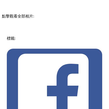
點擊觀看全部相片:
標籤:
中文(繁)
香港
玩樂
打卡好去處
藝術展
中環 / 上環 /
西環
金鐘
藝術裝置
金鐘好去處
金鐘打卡
太古廣場