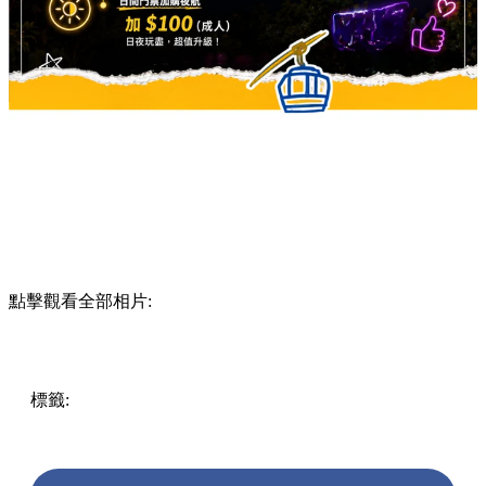
點擊觀看全部相片:
標籤:
Hong Kong
香港
香港打卡
週末好去處
昂坪360
昂坪
360夜間纜車
香港夜景
大嶼山景點
霓虹市集
903音樂會
昂
坪市集