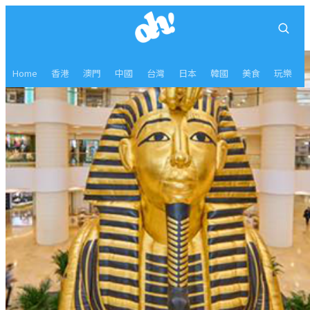
Home
香港
澳門
中國
台灣
日本
韓國
美食
玩樂