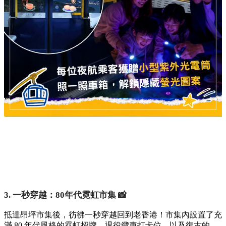
3. 一秒穿越：80年代霓虹市集 📸
抵達昂坪市集後，彷彿一秒穿越回到老香港！市集內設置了充
滿 80 年代風格的霓虹招牌、退役纜車打卡位，以及復古的