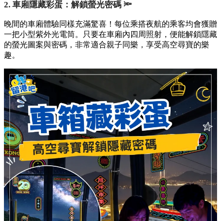
2. 車廂隱藏彩蛋：解鎖螢光密碼 🔦
晚間的車廂體驗同樣充滿驚喜！每位乘搭夜航的乘客均會獲贈
一把小型紫外光電筒。只要在車廂內四周照射，便能解鎖隱藏
的螢光圖案與密碼，非常適合親子同樂，享受高空尋寶的樂
趣。