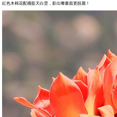
紅色木棉花配襯藍天白雲，影出嚟畫面更靚麗！