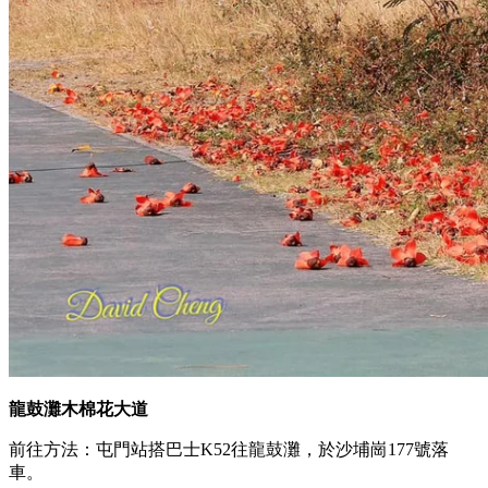
龍鼓灘木棉花大道
前往方法：屯門站搭巴士K52往龍鼓灘，於沙埔崗177號落
車。