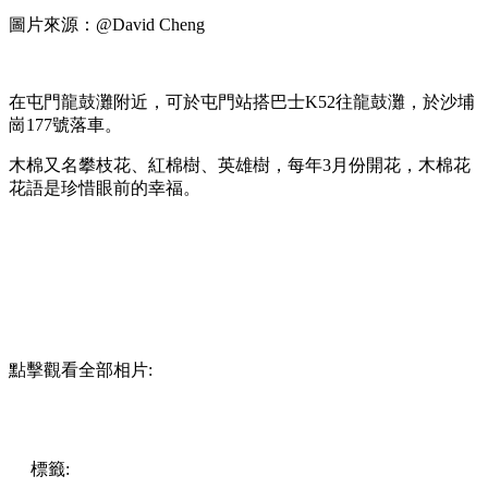
圖片來源：@David Cheng
在屯門龍鼓灘附近，可於屯門站搭巴士K52往龍鼓灘，於沙埔
崗177號落車。
木棉又名攀枝花、紅棉樹、英雄樹，每年3月份開花，木棉花
花語是珍惜眼前的幸福。
點擊觀看全部相片:
標籤:
中文(繁)
香港
香港
玩樂
香港好去處
賞花
香港賞花
屯