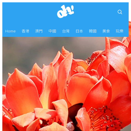
Home
香港
澳門
中國
台灣
日本
韓國
美食
玩樂