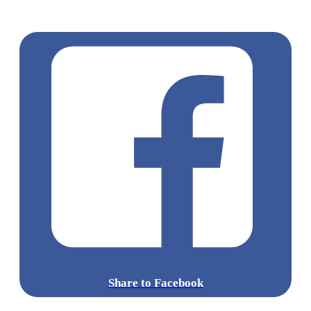
門
屯門
屯門好去處
賞花好去處
屯門賞花
木棉花
龍鼓灘
紅
棉花
香港賞花2024
Share to Facebook