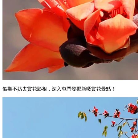
假期不妨去賞花影相，深入屯門發掘新嘅賞花景點！