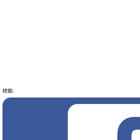
標籤:
中文(繁)
香港
香港
熱話
優惠
親子
荃灣好去處
荃灣
免費
冒險