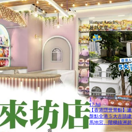
Hottest Articles
最熱文章
1
17 Jul
【香港隱世景點】連
盤點全港 5 大古蹟
馬地宮、階梯綠洲超