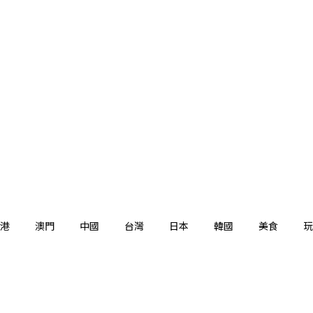
港
澳門
中國
台灣
日本
韓國
美食
玩