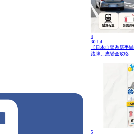
4
30 Jul
【日本自駕遊新手懶
路牌、應變全攻略
樂園
香港優惠
冒險樂園優惠
夾公仔
5