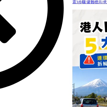
震3步驟/避難標示/