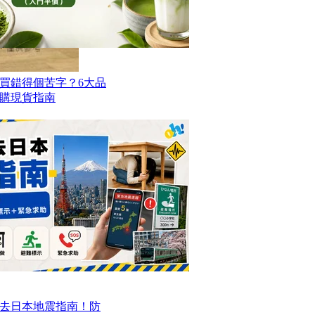
買錯得個苦字？6大品
購現貨指南
去日本地震指南！防