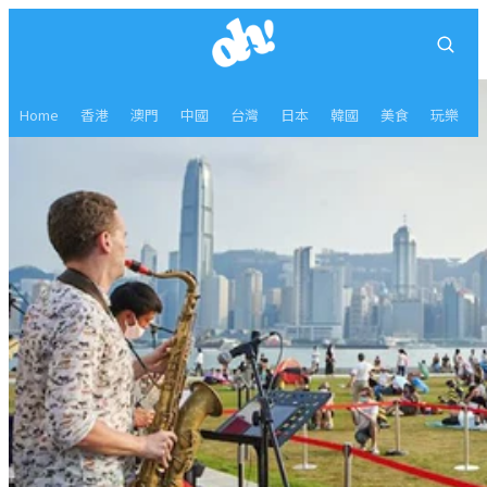
Home
香港
澳門
中國
台灣
日本
韓國
美食
玩樂