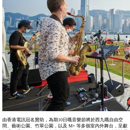
由香港電訊冠名贊助，為期10日嘅音樂節將於西九嘅自由空
間、藝術公園、竹翠公園，以及 M+ 等多個室內外舞台，呈獻