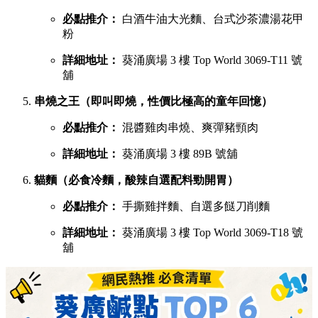
必點推介：
白酒牛油大光麵、台式沙茶濃湯花甲
粉
詳細地址：
葵涌廣場 3 樓 Top World 3069-T11 號
舖
串燒之王（即叫即燒，性價比極高的童年回憶）
必點推介：
混醬雞肉串燒、爽彈豬頸肉
詳細地址：
葵涌廣場 3 樓 89B 號舖
貓麵（必食冷麵，酸辣自選配料勁開胃）
必點推介：
手撕雞拌麵、自選多餸刀削麵
詳細地址：
葵涌廣場 3 樓 Top World 3069-T18 號
舖