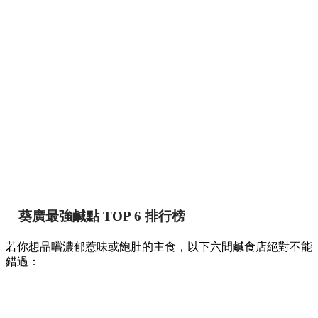
葵廣最強鹹點 TOP 6 排行榜
若你想品嚐濃郁惹味或飽肚的主食，以下六間鹹食店絕對不能
錯過：