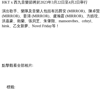
HKT x 西九音樂節將於2023年3月22日至4月2日舉行
演出歌手、樂隊及音樂人包括有呂爵安 (MIRROR)、陳卓賢
(MIRROR)、姜濤 (MIRROR)、盧瀚霆 (MIRROR)、方皓玟、
洪嘉豪、衛蘭、張貝芝、朱肇階、mansonvibes、cehryl、
hirsk、乙女新夢、Novel Friday等！
點擊觀看全部相片:
標籤:
中文(繁)
香港
香港
熱話
香港好去處
尖沙咀好去處
尖
沙咀
姜濤
Mirror
尖沙咀 / 佐敦 / 油麻地
呂爵安
edan
陳卓賢
盧瀚霆
西九文化區
西九好去處
Anson Lo
洪嘉豪
免費
音樂
節
Ian
張貝芝
香港電訊
西九音樂節
藝術公園
竹翠公園
自由