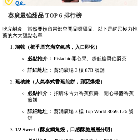
葵廣最強甜品 TOP 6 排行榜
吃完鹹食，當然要預留胃部空間品嚐甜品。以下是網民極力推
薦的六大甜點名單：
鳩戟（梳乎厘充滿空氣感，入口即化）
必點推介：
Pistachio開心果、超低糖質伯爵茶
詳細地址：
葵涌廣場 3 樓 87B 號舖
蕉積妹（人氣泰式香蕉煎餅，邪惡爆燈）
必點推介：
招牌朱古力香蕉煎餅、開心果醬香蕉
煎餅
詳細地址：
葵涌廣場 3 樓 Top World 3069-T26 號
舖
1/2 Sweet（酥皮鯛魚燒，口感酥脆層層分明）