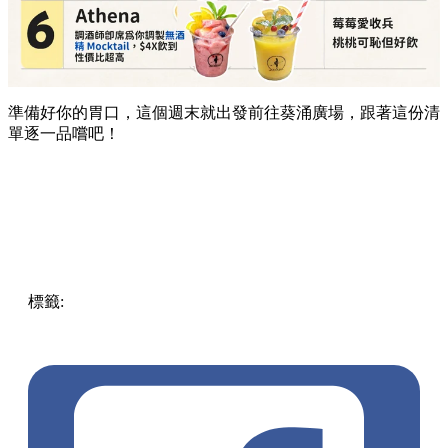
準備好你的胃口，這個週末就出發前往葵涌廣場，跟著這份清
單逐一品嚐吧！
標籤:
Hong Kong
香港
葵廣美食
葵芳好去處
葵芳 / 青衣
葵
涌廣場
葵廣掃街
香港平民美食
慧食貓
鳩戟
呦呦鹿鳴布丁
燒