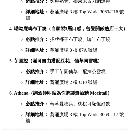
必點推介：
炙燒奶黃、榛果朱古力鯛魚燒
詳細地址：
葵涌廣場 3 樓 Top World 3069-T16 號
舖
呦呦鹿鳴布丁燒（自家製3層口感，曾登開飯熱店十大）
必點推介：
招牌椰子布丁燒、咖啡布丁燒
詳細地址：
葵涌廣場 3 樓 87A 號舖
芋圓控（滿可自由搭配豆花、仙草同雪糕）
必點推介：
手工芋圓仙草、配抹茶雪糕
詳細地址：
葵涌廣場 2 樓 C10 號舖
Athena（調酒師即席為你調製無酒精 Mocktail）
必點推介：
莓莓愛收兵、桃桃可恥但好飲
詳細地址：
葵涌廣場 3 樓 Top World 3069-T17 號
舖