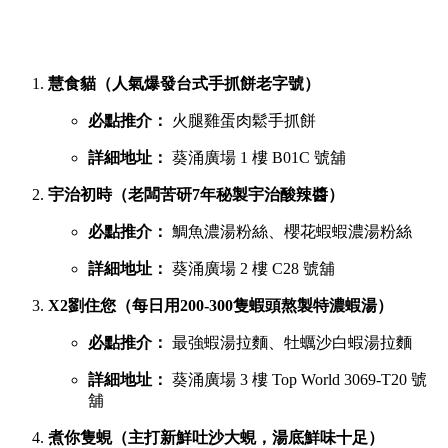
慧食貓（人氣爆發台式手抓餅老字號）
必點推介：
火腿雞蛋肉鬆手抓餅
詳細地址：
葵涌廣場 1 樓 B01C 號舖
宇治初時（老闆苦研7年秘製宇治酸辣醬）
必點推介：
鯛魚濃湯粉絲、櫻花蝦蝦濃湯粉絲
詳細地址：
葵涌廣場 2 樓 C28 號舖
X2劉住您（每日用200-300隻蝦頭熬製特濃蝦湯）
必點推介：
最強蝦湯拉麵、牡蠣沙白蝦湯拉麵
詳細地址：
葵涌廣場 3 樓 Top World 3069-T20 號
舖
煮你隻蜆（主打新鮮吐沙大蜆，湯底鮮味十足）