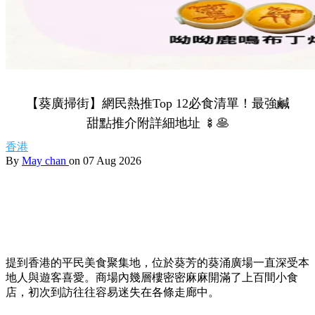
【葵廣掃街】網民熱推Top 12必食清單！最強鹹
甜點推介附詳細地址 🍢🥞
香港
By
May chan
on 07 Aug 2026
提到香港的平民美食聚集地，位於葵芳的葵涌廣場一直深受本
地人與遊客喜愛。商場內幾層樓密密麻麻開滿了上百間小食
店，初次到訪往往容易迷失在各條走廊中。