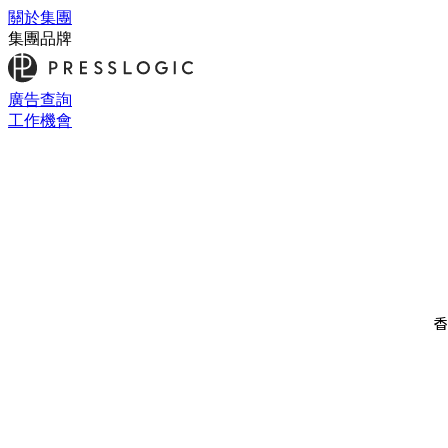
關於集團
集團品牌
廣告查詢
工作機會
香