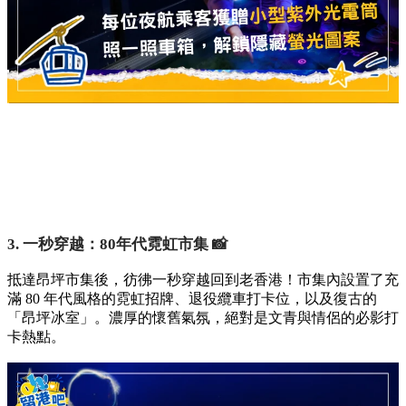
3. 一秒穿越：80年代霓虹市集 📸
抵達昂坪市集後，彷彿一秒穿越回到老香港！市集內設置了充
滿 80 年代風格的霓虹招牌、退役纜車打卡位，以及復古的
「昂坪冰室」。濃厚的懷舊氣氛，絕對是文青與情侶的必影打
卡熱點。