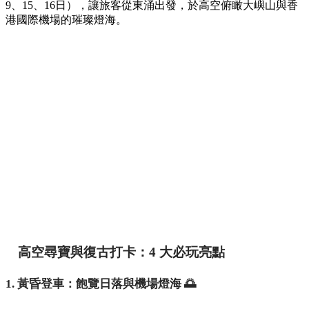
9、15、16日），讓旅客從東涌出發，於高空俯瞰大嶼山與香
港國際機場的璀璨燈海。
高空尋寶與復古打卡：4 大必玩亮點
1. 黃昏登車：飽覽日落與機場燈海 🌅