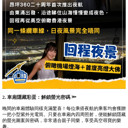
2. 車廂隱藏彩蛋：解鎖螢光密碼 🔦
晚間的車廂體驗同樣充滿驚喜！每位乘搭夜航的乘客均會獲贈
一把小型紫外光電筒。只要在車廂內四周照射，便能解鎖隱藏
的螢光圖案與密碼，非常適合親子同樂，享受高空尋寶的樂
趣。