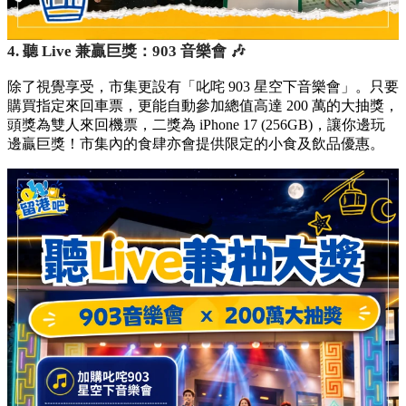
4. 聽 Live 兼贏巨獎：903 音樂會 🎶
除了視覺享受，市集更設有「叱咤 903 星空下音樂會」。只要
購買指定來回車票，更能自動參加總值高達 200 萬的大抽獎，
頭獎為雙人來回機票，二獎為 iPhone 17 (256GB)，讓你邊玩
邊贏巨獎！市集內的食肆亦會提供限定的小食及飲品優惠。