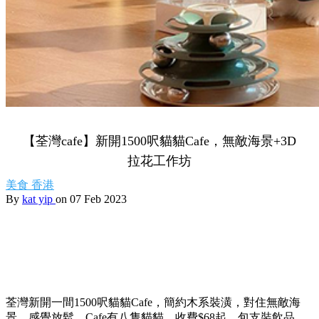
【荃灣cafe】新開1500呎貓貓Cafe，無敵海景+3D
拉花工作坊
美食
香港
By
kat yip
on 07 Feb 2023
荃灣新開一間1500呎貓貓Cafe，簡約木系裝潢，對住無敵海
景，感覺放鬆。Cafe有八隻貓貓，收費$68起，包支裝飲品。