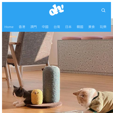
Home
香港
澳門
中國
台灣
日本
韓國
美食
玩樂