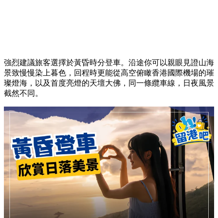
強烈建議旅客選擇於黃昏時分登車。沿途你可以親眼見證山海
景致慢慢染上暮色，回程時更能從高空俯瞰香港國際機場的璀
璨燈海，以及首度亮燈的天壇大佛，同一條纜車線，日夜風景
截然不同。