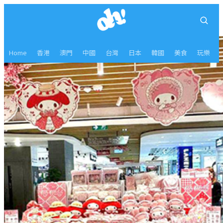
Home
香港
澳門
中國
台灣
日本
韓國
美食
玩樂