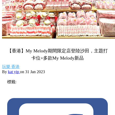
【香港】My Melody期間限定店登陸沙田，主題打
卡位+多款My Melody新品
玩樂
香港
By
kat yip
on 31 Jan 2023
標籤:
中文(繁)
香港
香港
玩樂
香港好去處
親子
香港打卡
沙
田 / 大圍
沙田
香港購物
沙田好去處
沙田打卡
MyMelody
melody期間限定店