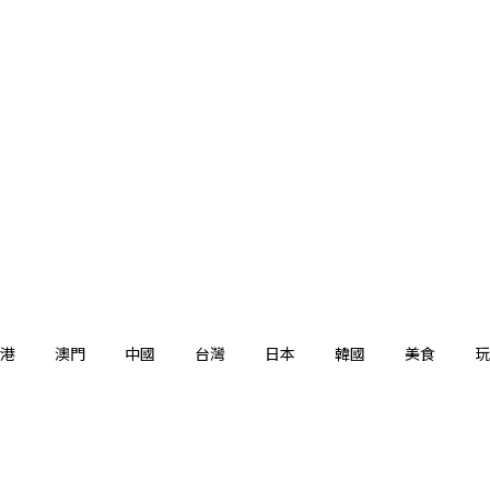
港
澳門
中國
台灣
日本
韓國
美食
玩