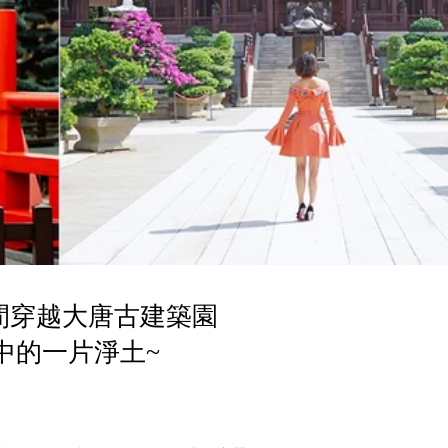
瞬間穿越大唐古建築園
中的一片淨土~