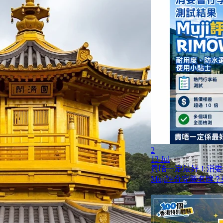
2
13 Jul
貴唔一定最好！消委
Muji評分完勝名牌