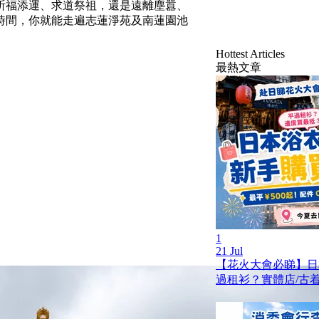
祈福添運、求道祭祖，還是遠離塵囂、
時間，你就能走遍志蓮淨苑及南蓮園池
Hottest Articles
最熱文章
1
21 Jul
【花火大會必睇】日
過租衫？實體店/古着