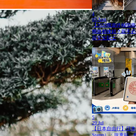
4
05 Aug
【2026獨遊終極指南
獨旅都揀錯？新手必
與安全貼士
5
29 Jul
【日本自由行】日本蓋
Stamp）：JR車