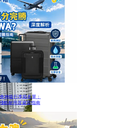
會神級行李箱名單：
？殘酷耐用度避雷指南