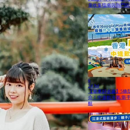
章收集指南與熱門款
6
24 Jul
【單車好去處】5條
介！中途歎冷氣/新手啱踩
航