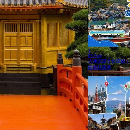
3
05 Aug
大澳深度文化體驗：
統漁村風情