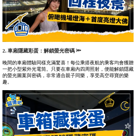
2. 車廂隱藏彩蛋：解鎖螢光密碼 🔦
晚間的車廂體驗同樣充滿驚喜！每位乘搭夜航的乘客均會獲贈
一把小型紫外光電筒。只要在車廂內四周照射，便能解鎖隱藏
的螢光圖案與密碼，非常適合親子同樂，享受高空尋寶的樂
趣。