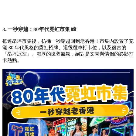
3. 一秒穿越：80年代霓虹市集 📸
抵達昂坪市集後，彷彿一秒穿越回到老香港！市集內設置了充
滿 80 年代風格的霓虹招牌、退役纜車打卡位，以及復古的
「昂坪冰室」。濃厚的懷舊氣氛，絕對是文青與情侶的必影打
卡熱點。