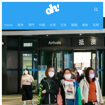
Home
香港
澳門
中國
台灣
日本
韓國
美食
玩樂