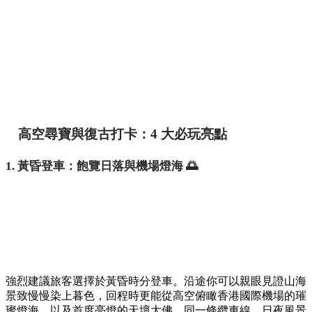
高空尋寶與復古打卡：4 大必玩亮點
1. 黃昏登車：飽覽日落與機場燈海 🌅
強烈建議旅客選擇於黃昏時分登車。沿途你可以親眼見證山海
景致慢慢染上暮色，回程時更能從高空俯瞰香港國際機場的璀
璨燈海，以及首度亮燈的天壇大佛，同一條纜車線，日夜風景