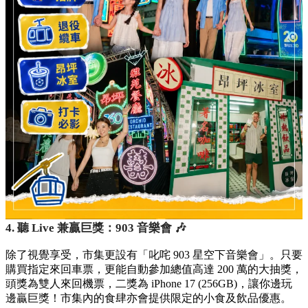
4. 聽 Live 兼贏巨獎：903 音樂會 🎶
除了視覺享受，市集更設有「叱咤 903 星空下音樂會」。只要
購買指定來回車票，更能自動參加總值高達 200 萬的大抽獎，
頭獎為雙人來回機票，二獎為 iPhone 17 (256GB)，讓你邊玩
邊贏巨獎！市集內的食肆亦會提供限定的小食及飲品優惠。