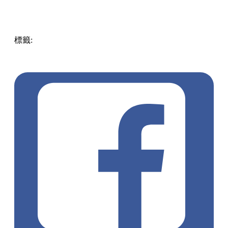
標籤:
Hong Kong
香港
香港打卡
週末好去處
昂坪360
昂坪
360夜間纜車
香港夜景
大嶼山景點
霓虹市集
903音樂會
昂
坪市集