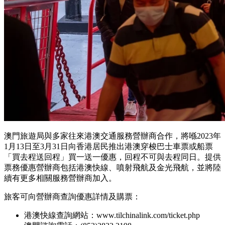
澳門旅遊局與多家往來港澳交通服務營辦商合作，將喺2023年
1月13日至3月31日向香港居民推出港澳穿梭巴士車票或船票
「買去程送回程」買一送一優惠，回程不可與去程同日。提供
票務優惠營辦商包括港澳快線、噴射飛航及金光飛航，並將陸
續有更多相關服務營辦商加入。
旅客可向營辦商查詢優惠詳情及購票：
港澳快線查詢網站：www.tilchinalink.com/ticket.php