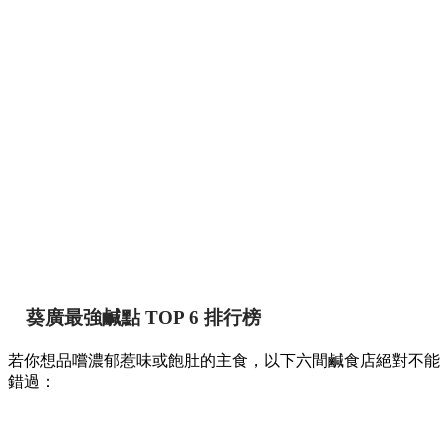
【葵廣掃街】網民熱推Top 12必食清單！最強鹹
甜點推介附詳細地址 🍢🥞
香港
By
May chan
on 07 Aug 2026
提到香港的平民美食聚集地，位於葵芳的葵涌廣場一直深受本
地人與遊客喜愛。商場內幾層樓密密麻麻開滿了上百間小食
店，初次到訪往往容易迷失在各條走廊中。