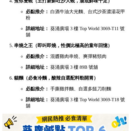
慧食貓（人氣爆發台式手抓餅老字號）
必點推介：
火腿雞蛋肉鬆手抓餅
詳細地址：
葵涌廣場 1 樓 B01C 號舖
宇治初時（老闆苦研7年秘製宇治酸辣醬）
必點推介：
鯛魚濃湯粉絲、櫻花蝦蝦濃湯粉絲
詳細地址：
葵涌廣場 2 樓 C28 號舖
X2劉住您（每日用200-300隻蝦頭熬製特濃蝦湯）
必點推介：
最強蝦湯拉麵、牡蠣沙白蝦湯拉麵
詳細地址：
葵涌廣場 3 樓 Top World 3069-T20 號
舖
煮你隻蜆（主打新鮮吐沙大蜆，湯底鮮味十足）