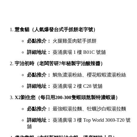
葵廣最強鹹點 TOP 6 排行榜
若你想品嚐濃郁惹味或飽肚的主食，以下六間鹹食店絕對不能
錯過：