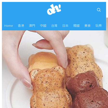
Home
香港
澳門
中國
台灣
日本
韓國
美食
玩樂