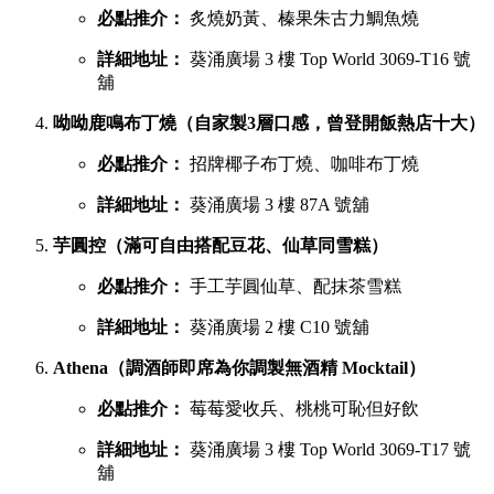
葵廣最強甜品 TOP 6 排行榜
吃完鹹食，當然要預留胃部空間品嚐甜品。以下是網民極力推
薦的六大甜點名單：
鳩戟（梳乎厘充滿空氣感，入口即化）
必點推介：
Pistachio開心果、超低糖質伯爵茶
詳細地址：
葵涌廣場 3 樓 87B 號舖
蕉積妹（人氣泰式香蕉煎餅，邪惡爆燈）
必點推介：
招牌朱古力香蕉煎餅、開心果醬香蕉
煎餅
詳細地址：
葵涌廣場 3 樓 Top World 3069-T26 號
舖
1/2 Sweet（酥皮鯛魚燒，口感酥脆層層分明）