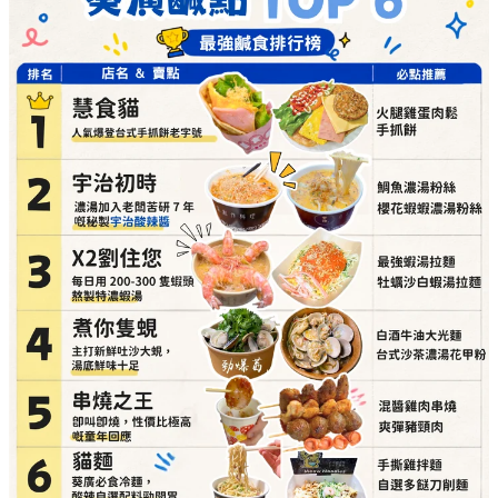
必點推介：
白酒牛油大光麵、台式沙茶濃湯花甲
粉
詳細地址：
葵涌廣場 3 樓 Top World 3069-T11 號
舖
串燒之王（即叫即燒，性價比極高的童年回憶）
必點推介：
混醬雞肉串燒、爽彈豬頸肉
詳細地址：
葵涌廣場 3 樓 89B 號舖
貓麵（必食冷麵，酸辣自選配料勁開胃）
必點推介：
手撕雞拌麵、自選多餸刀削麵
詳細地址：
葵涌廣場 3 樓 Top World 3069-T18 號
舖