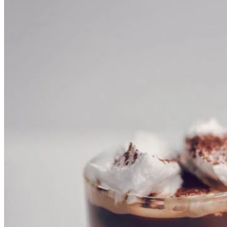
放假去食個蛋糕飲杯嘢啦！