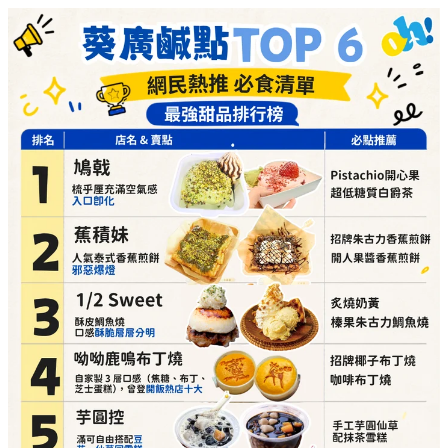
必點推介：
炙燒奶黃、榛果朱古力鯛魚燒
詳細地址：
葵涌廣場 3 樓 Top World 3069-T16 號
舖
呦呦鹿鳴布丁燒（自家製3層口感，曾登開飯熱店十大）
必點推介：
招牌椰子布丁燒、咖啡布丁燒
詳細地址：
葵涌廣場 3 樓 87A 號舖
芋圓控（滿可自由搭配豆花、仙草同雪糕）
必點推介：
手工芋圓仙草、配抹茶雪糕
詳細地址：
葵涌廣場 2 樓 C10 號舖
Athena（調酒師即席為你調製無酒精 Mocktail）
必點推介：
莓莓愛收兵、桃桃可恥但好飲
詳細地址：
葵涌廣場 3 樓 Top World 3069-T17 號
舖