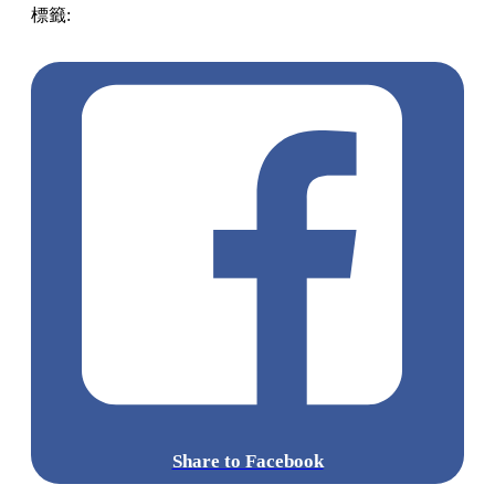
Oneday
地址：大坑書館街23號地
圖片來源：@co.fe_、@mrpotato_frenchie、@fei.yau.kee
點擊觀看全部相片: