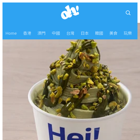
Home
香港
澳門
中國
台灣
日本
韓國
美食
玩樂