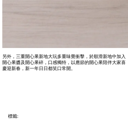
另外，三重開心果新地大玩多重味覺衝擊，於順滑新地中加入
開心果醬及開心果碎，口感獨特，以應節的開心果陪伴大家喜
慶迎新春，新一年日日都笑口常開。
標籤:
中文(繁)
香港
香港
雪糕
熱話
香港美食
ikea
IKEA雪糕
新年
開心果
開心果雪糕