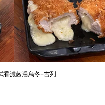
試香濃菌湯烏冬+吉列