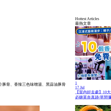
Hottest Articles
最熱文章
1
魚介豚骨、香辣三色味噌湯、黑蒜油豚骨
17 Jul
【室內好去處】10
必睇莫奈真跡/草間彌