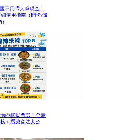
國不用帶大筆現金！
最詳細使用指南（開卡/儲
項）
reads網民票選！全港
排行榜＋隱藏食法大公