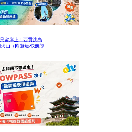
只留岸上！西貢跳島
洞火山（附遊艇/快艇導