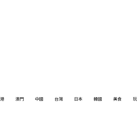
港
澳門
中國
台灣
日本
韓國
美食
玩