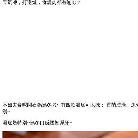
天氣凍，打邊爐，食燒肉都有啲厭？
不如去食呢間石鍋烏冬啦~ 有四款湯底可以揀： 香菌濃湯、
湯~
湯底幾特別~烏冬口感煙韌彈牙~