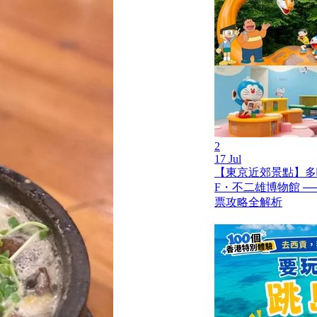
2
17 Jul
【東京近郊景點】多
F・不二雄博物館 ─
票攻略全解析