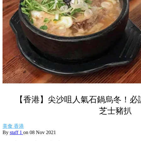
【香港】尖沙咀人氣石鍋烏冬！必
芝士豬扒
美食
香港
By
staff 1
on 08 Nov 2021