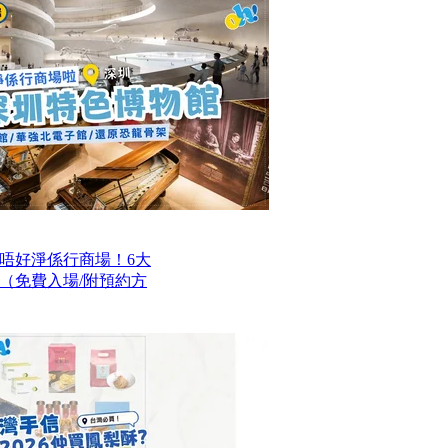
唔好淨係行商場！6大
（免費入場/附預約方