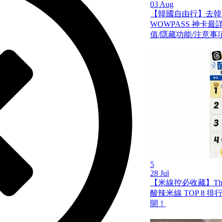
03 Aug
【韓國自由行】去韓
WOWPASS 神卡
值/隱藏功能/注意事
5
28 Jul
【米線控必收藏】Th
酸辣米線 TOP 8 
開！