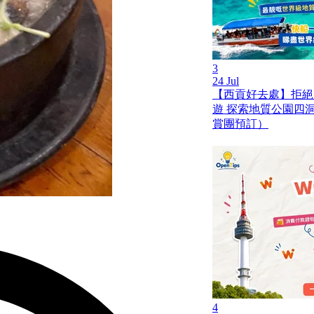
3
24 Jul
【西貢好去處】拒絕
遊 探索地質公園四
賞團預訂）
4