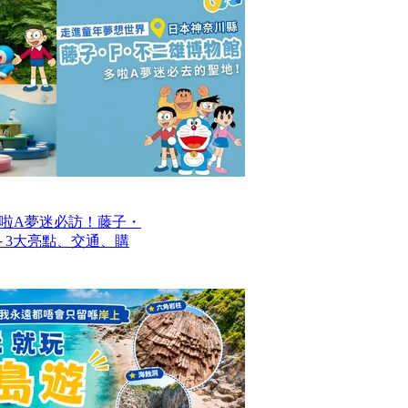
啦A夢迷必訪！藤子・
─ 3大亮點、交通、購